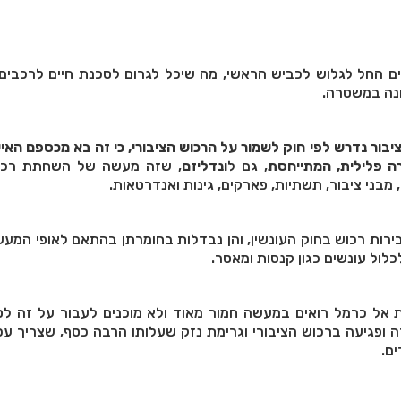
ם החל לגלוש לכביש הראשי, מה שיכל לגרום לסכנת חיים לרכבים 
ונה במשטרה.
ציבור נדרש לפי חוק לשמור על הרכוש הציבורי, כי זה בא מכספם האי
רה פלילית, המתייחסת
, גם ל
ונדליזם
, שזה מעשה של השחתת רכו
, מבני ציבור, תשתיות, פארקים, גינות ואנדרטאות.
ירות רכוש בחוק העונשין, והן נבדלות בחומרתן בהתאם לאופי המעש
כלול עונשים כגון קנסות ומאסר.
אל כרמל רואים במעשה חמור מאוד ולא מוכנים לעבור על זה לסד
ה ופגיעה ברכוש הציבורי וגרימת נזק שעלותו הרבה כסף, שצריך עכ
ים.