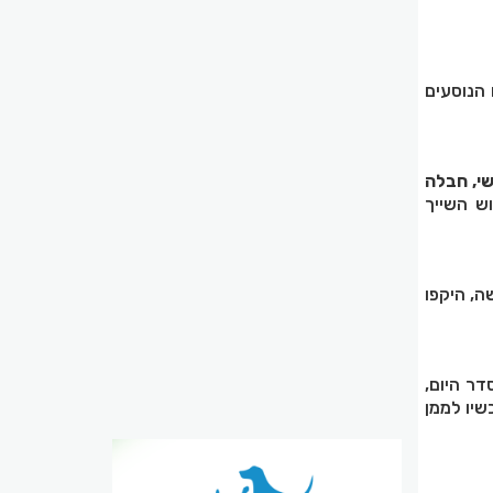
הנוסעים
שי, חבלה
ש השייך
ה, היקפו
ר היום,
שיו לממן