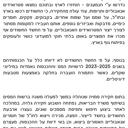
נדרשו ע"י הנמענים - הוחזרו לארץ ובתוכם נמצאו סטרואידים
אנאבוליים ותרופות. עוד עולה מהחקירה, כי החשודים רכשו בארץ
ובחו"ל, על שמם ועל שמות אחרים, בקבוקים, פקקים, חומרים
כימיים, מדבקות ואביזרים נוספים, אותם העבירו למקומות מסתור
לצורך ייצור הסטרואידים האנאבוליים. על פי החשד החשודים אף
מכרו את המוצרים באופן בלתי חוקי למועדוני כושר ולעוסקים
בפיתוח גוף בארץ.
בנוסף, על פי החשד החשודים לא דיווחו כלל על הכנסותיהם
בשנים 2023-2025 לרשויות המס וההכנסות נאמדות במיליוני
שקלים, כאשר התמורה הועברה בחלקה באמצעות מטבעות
דיגיטליים.
בתום חקירה סמויה שנוהלה במשך למעלה משנה ברשות המסים
בשיתוף משרד הבריאות, נפתחה השבוע חקירה גלויה, במהלכה
לאחר ביצוע חיפוש ותפיסת מסמכים שונים, נעצרו ארבעת
החשודים בחשד לייצור, הפצה, מכירה וייצוא לחו"ל של חומרים
אנאבוליים האסורים ביצוא, וכן באי דיווח על ההכנסות. מעצרם