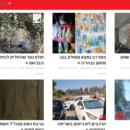
עוד 
שווק
כסף רב נמצא מוסלק בגג
חולץ נער שהחליק לנחל
מחסן בנהריה
הבניאס
רטל הכרמל
05.08.2026 מאת: פורטל הכרמל
05.08.2026 מאת: פורטל הכ
והצפון
והצפון
הרכבים לא ניזוקו בשריפה
גניבת נשק מצה"ל חשפ
באליקים
רשת סמים