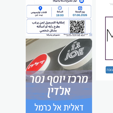
רמל
ובה