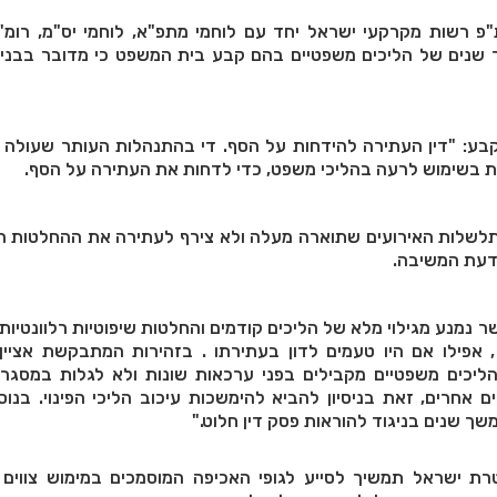
 רשות מקרקעי ישראל יחד עם לוחמי מתפ"א, לוחמי יס"מ, רומ"ח
נים של הליכים משפטיים בהם קבע בית המשפט כי מדובר בבנייה
ע: "דין העתירה להידחות על הסף. די בהתנהלות העותר שעולה כ
בלת בשימוש לרעה בהליכי משפט, כדי לדחות את העתירה על הסף.
לשלות האירועים שתוארה מעלה ולא צירף לעתירה את ההחלטות הש
ודעת המשיבה.
ר נמנע מגילוי מלא של הליכים קודמים והחלטות שיפוטיות רלוונטיות,
אפילו אם היו טעמים לדון בעתירתו . בזהירות המתבקשת אציין 
ליכים משפטיים מקבילים בפני ערכאות שונות ולא לגלות במסגר
ם אחרים, זאת בניסיון להביא להימשכות עיכוב הליכי הפינוי. בנו
שך שנים בניגוד להוראות פסק דין חלוט."
 ישראל תמשיך לסייע לגופי האכיפה המוסמכים במימוש צווים 