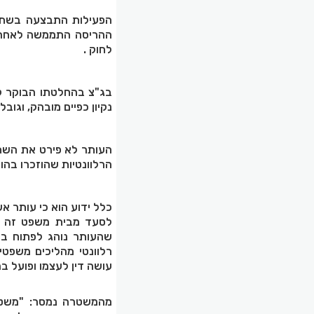
הפעילות התבצעה בשת"פ
ההריסה התממשה לאחר ש
לחוק .
בג"צ בהחלטתו הבוקר קב
נקיון כפיים מובהק, וגו
העותר לא פירט את השת
הרלוונטיות שהוזכרו בה
כלל ידוע הוא כי עותר אש
לסעד מבית משפט זה , 
שהעותר נוהג לפתוח בה
רלוונטי מהליכים משפטיי
עושה דין לעצמו ופועל במ
מהמשטרה נמסר: "משטרת