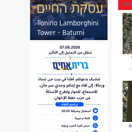
כתבות
רמל
ה