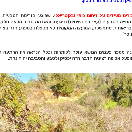
ק ובסביבת צינור הבטון
.
ורים מעידים על זיהום כימי ובקטריאלי
, שפוגע בזרימה הטבעית 
מחייה הטבעית (עצי זית ושיחים) נפגעת, והאדמה סביב מלאה
חלקי
 בריאותית מתמשכת, המועצה המקומית לא מטפלת במפגע הזה בצורה
כך".
ה מספר פעמים הנושא עולה לכותרות וככל הנראה אין הרתעה לע
פעל אכיפה רצינית הדבר הזה יפסיק ולטבע והסביבה יהיה נחת.