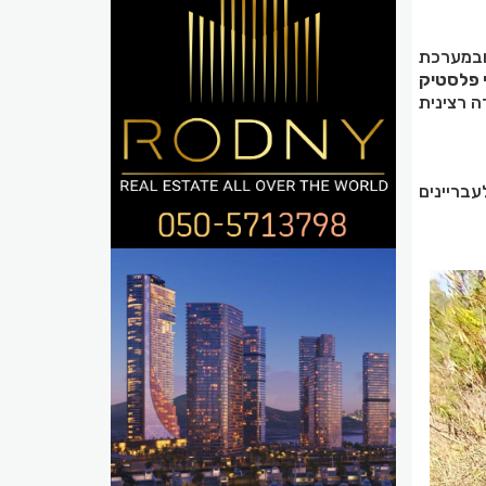
ובמערכת
 פלסטיק
 רצינית
בריינים