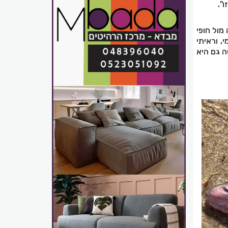
".
מול חופי
 (Carcharhinus plumbeus) בשם רומי, וראיתי
שהיא המליטה גם היא