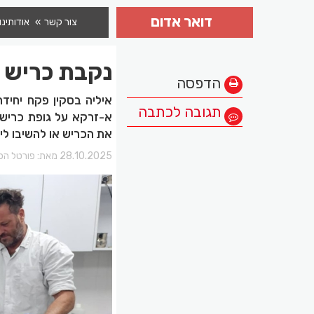
דואר אדום
צור קשר
אודותינו
נקבת כריש ס
הדפסה
איליה בסקין פקח יחידה
תגובה לכתבה
א-זרקא על גופת כריש 
את הכריש או להשיבו לים
28.10.2025 מאת:
פורטל הכר