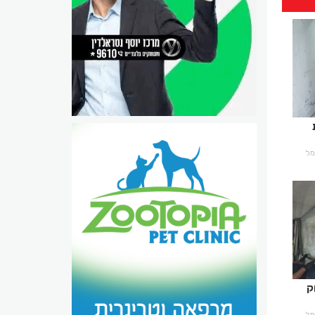
רמל
ק
רמל