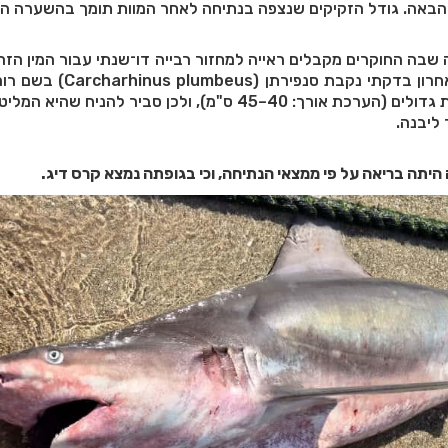
הבאה. גודל הזקיקים שנצפה בנתיחה לאחר המוות תומך בהשערה הזו
 שבה החוקרים מקבלים ראייה למחזור רבייה דו־שנתי עבור המין הזה 
ישראל. "בחודש מרץ האחרון בדקתי נקבת סנפירתן
שהיא נושאת מספר ולדות גדולים (הערכת אורך: 40–45 ס"מ), ולכן סביר להניח 
 ליבנה.
היתה בריאה על פי ממצאי הנתיחה, וכי בגופתה נמצא קרס דיג.