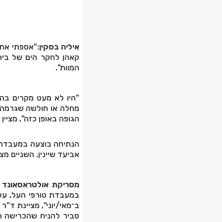
איליה בסקין
:"אספתי את 
קאהן לחקר הים של ביה"
המוות".
"היו לא מעט מקרים בהם
מחלה או חולשה שגרמה ל
הגופה באופן כזה", מציין
הנתיחה בוצעה במעבדת 
אביעד שיינין. השניים מ
מסריקת אולטראסאונד
ש
במעבדת טורפי העל, עלה 
ב־מאי/יוני", מציינת ד"ר
סביר להניח שהכרישה ה