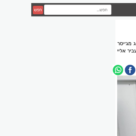
חפש
 מג׳יסר
יר אליי