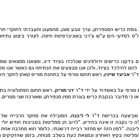
גופת כריש הסנפירתן, ערך טבע מוגן, מהמעגן והעברתי לחוקרי תח
ס למדעי הים ע"ש צ'רני באוניברסיטת חיפה, לצורך ביצוע נתיח
 בדקנו כרישים ודולפינים שנלכדו בציוד דיג, ומצאנו ממצאים שמ
הם להילכד בציוד, ולכן אנו מבצעים את הנתיחה גם כאשר אנו מק
 ד"ר
אביעד שיינין
, ראש תחום טורפי על בתחנת מוריס קאהן לחקר הים
טורפי על באשדוד על ידי ד"ר
דני מוריק
, ראש תחום הפתולוגיה בת
צאו כי מדובר בנקבת כריש בוגרת ממין סנפירתן, שאורכה שני מטרים.
ביצעה בכרישה ד"ר
לי ליבנה
, המובילה את מחקר הרבייה של 
כי נקבה זו אינה בהיריון. "לרוב הן ממליטות בסביבות חודש יולי ו
 ליבנה. "למין הזה יש מחזור רבייה דו־שנתי, כלומר הוא מתרבה אחת 
מליטה בקיץ האחרון ונמצאת כעת בשלב מנוחה, בזמן שהזקיקים 