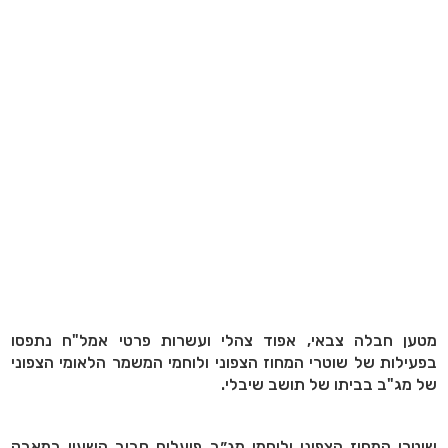
מטען חבלה צבאי, אפוד צהלי ועשרות פרטי אמל"ח נתפסו
בפעילות של שוטרי המחוז הצפוני ולוחמי המשמר הלאומי הצפוני
של מג"ב בביתו של תושב שיבלי.
שוטרי המחוז הצפוני ולוחמי מג״ב פועלים סביב השעון במאבק