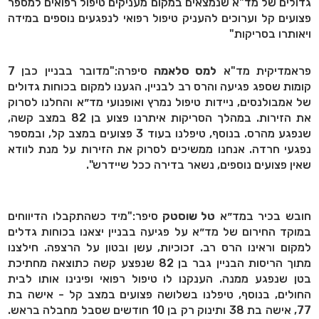
גדולים של מד"א שנמצאים במקום מעניקים טיפול רפואים למספר
פצועים קל וערוכים להעניק טיפול רפואי לנפגעים נוספים במידה
ויאותרו בסריקות"
פראמדיקית מד"א
למס סלאמה
סיפרה:"מדובר בבניין כבן 7
קומות שספג פגיעה והרס רב לבניין. הגענו למקום בכוחות גדולים
של אמבולנסים, ניידות טיפול נמרץ ואופנועי מד״א והחלנו לסרוק
את הזירות. במהלך הסריקות איתרנו פצוע בן 82 במצב קשה,
שנפגע מהרס. בנוסף, טיפלנו בעוד 3 פצועים במצב קל, ובמספר
נפגעי חרדה. אנחנו ממשיכים לסרוק את הזירות על מנת לוודא
שאין פצועים נוספים, נשאר בדירה ככל שיידרש".
חובש בכיר במד״א
טל שוסטק
סיפר:"מיד כשהתקבלו הדיווחים
במוקד החירום של מד״א על פגיעה בבניין יצאנו בכוחות גדלים
למקום וראינו הרס רב. זכוכיות, עשן ובטון על הרצפה. חילצנו
מתוך הריסות הבניין גבר בן 82 שנפצע קשה כתוצאה מחתיכת
בטן שנפגע ממנה. הענקנו לו טיפול רפואי ופינינו אותו לבית
החולים, בנוסף, טיפלנו בשלושה פצועים במצב קל - אישה בת
77, אישה בת 38 ותינוק רק בן 10 חודשים שסבל מחבלה בראש.