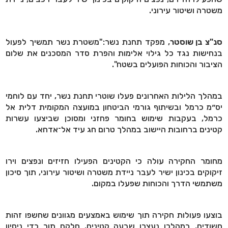
משטרה ושיטור עירוני.
סנ"צ בן שוסטר
, מפקד תחנת נשר:"משטרת נשר תמשיך לפעול
בנחישות נגד כל גילוי אלימות והפרת סדר המסכנים את שלום
הציבור והכוחות הפועלים בשטח".
במהלך הלילות האחרונים פעלו שוטרי תחנת נשר, יחד עם לוחמי
יס״מ כרמל ובשיתוף גורמי הביטחון במועצה המקומית דלית אל
כרמל, בעקבות שימוש בחומר פחזני ומסוכן שביצעו עשרות
קטינים ברחובות היישוב במהלך טרום חג עיד אל־אדחא.
מחומר החקירה עולה כי הקטינים הפעילו חזיזים ונפצים וירו
זיקוקים בכינון ישיר לעבר ניידת משטרה ושיטור עירוני, תוך סיכון
משתמשי הדרך והכוחות שפעלו במקום.
בוצעו פעולות חקירה תוך שימוש באמצעים מגוונים שחשפו זהות
חשודים, במהלכן נעצרו שבעה קטינים, חלקם תוך כדי ניסיון