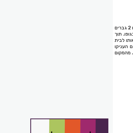
, סיפרו: "ראינו רכב מרוסק ובתוכו נלכדו 2 גברים
ופו. תוך
ותו לבית
ם העניקו
. מהמקום