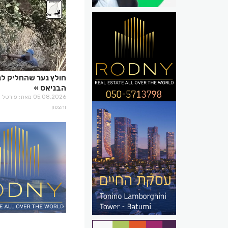
חולץ נער שהחליק ל
הבניאס
05.08.2026 מאת: פו
והצפון