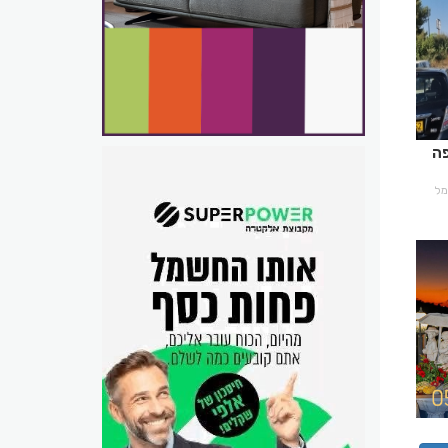
פה
רמל