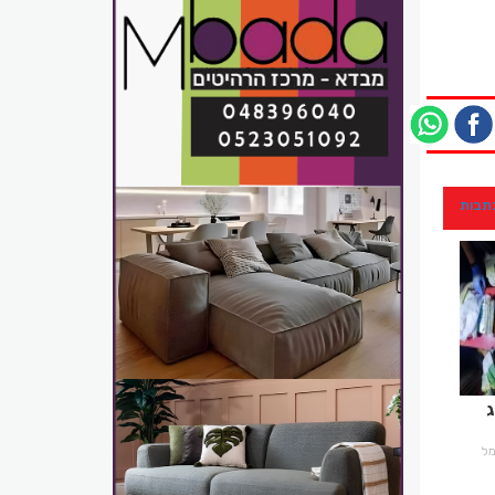
כתבות
ג
רמל