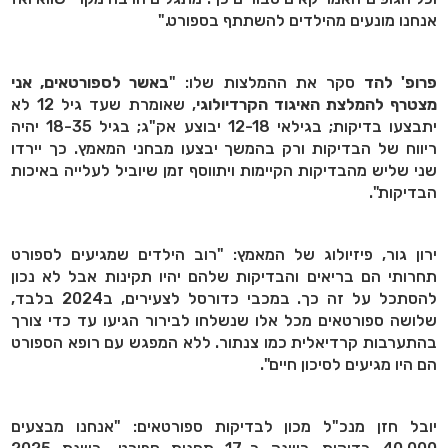
אנחנו מונעים מהילדים להשתתף בספורט."
פרופ' להד
סקר את ההמלצות שלו: "
באשר לספורטאים, אני
מצטרף להמלצת האיגוד הקרדיולוגי
, שאומרת שעד גיל 12 לא
יתבצעו בדיקות; בגילאי 12-18 יבוצע אק"ג; בגיל 18-35 יהיה
ריווח של הבדיקות ורק בהמשך יבצעו מבחני המאמץ. כך יירדו
שני שליש מהבדיקות הקיימות ויתווסף זמן שיוביל לעלייה באיכות
הבדיקות".
ירון גור, פיזיולוג של המאמץ: "רוב הילדים שמגיעים לספורט
תחרותי הם בריאים והבדיקות שלהם יהיו תקינות אבל לא נכון
להסתכל על זה כך. במכבי כדורסל לצעירים, ב2024 בלבד,
שלושה ספורטאים מכל אלו שנשלחו לבירור הגיעו עד כדי צורך
בהתערבות קרדיאלית כמו צנתור. ללא המפגש עם רופא הספורט
הם היו מגיעים לסיכון חיים".
יובל חזן מנכ"ל מכון לבדיקות ספורטאים: "אנחנו מבצעים