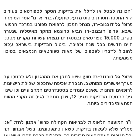
"הכוונה לבטל או לדלל את בדיקות הסקר לספורטאים צעירים
היא החלטה חסרת ביסוס מדעי, שתעלה בחיי אדם" אמר המומחה
פרופ'
גל דובנוב-רז
, מנהל המכון לרפואת ספורט במרכז הרפואי
שיבא. פרופ' דובנוב-רז הביא כדוגמא מחקר מאיטליה שנערך
בקרב 15,000 ספורטאים ובמסגרתו נמצאו עשרות מקרים מסכני
חיים חדשים בכל שנה ולפיכך, ביטול הבדיקות בישראל עלול
להוביל לדבריו לפספוס של מאות ספורטאים הנמצאים בסיכון
משמעותי.
פרופ' גל דובנוב-רז
טוען שיש לתקן את המנגנון ולא לבטלו עם
מערך אישורים ממוחשב, הגברת אכיפה שתכלול שלילת רישיונות
לרופאים ותחנות שאינם עומדים בסטנדרטים המקצועיים וכן שינוי
גיל התחלת הבדיקות מגיל 12, שכן מתחת לגיל זה מקרי המוות
הפתאומי נדירים ביותר.
יו"ר המועצה הלאומית לבריאות הקהילה פרופ' אמנון להד: "אני
ממליץ שלא לעשות בדיקות כשאין סימפטומים, בשל אבחון יתר
וכל הגופים האמריקאים סבורים כך. מתגלים הרבה מקרי שווא ואז