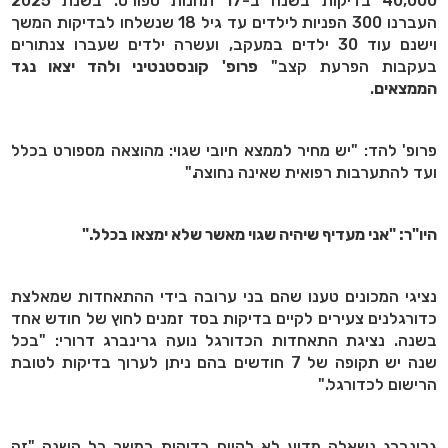
40,000 בדיקות בשנה ב-17 תחנות ספורט. בשנת 2025
העברנו 300 הפניות לילדים עד גיל 18 שנשלחו לבדיקות המשך
וישנם עוד 30 ילדים במעקב, ועשרה ילדים שעברו צנתורים
בעקבות הפרעת קצב"
פרופ' קונסטנטיני ולהד יצאו נגד
הממצאים
.
פרופ' להד: "יש מחיר לממצא חיובי שגוי: מהוצאה מספורט בכלל
ועד להתערבות רפואית שאינה נחוצה."
היו"ר: "אני מעדיף שיהיה שגוי מאשר שלא ימצאו בכלל."
נציגי המכונים טענו שהם בני ערובה בידי ההתאחדות שמאלצת
כדורגלנים צעירים לקיים בדיקות בסד זמנים לחוץ של חודש אחד
בשנה. נציגת התאחדות הכדורגל נועה גרינברג דרורי: "בכל
שנה יש תקופה של 7 חודשים בהם ניתן לערוך בדיקות לטובת
הרישום לכדורגל."
גרינברג נשאלה מדוע לא לקיים בדיקות במשך כל השנה "זה