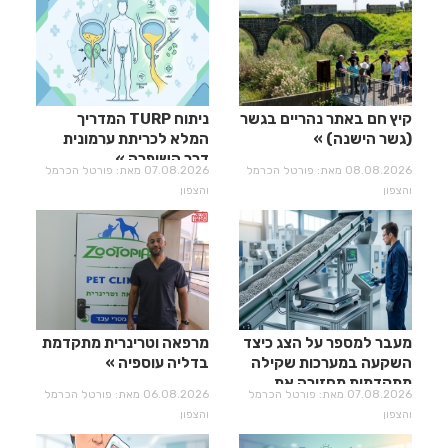
קיץ חם באתר נהריים בגשר
ניתוח TURP המדריך
(גשר הישנה)
המלא לכריתת ערמונית
דרך השופכה
08.08.2026 מאת: פורטל הכרמל
07.08.2026 מאת: פורטל הכרמל
והצפון
והצפון
מעבר למספר על הצג כיצד
מרפאה וטרינרית מתקדמת
השקעה במערכות שקילה
בדליה עוספיה
מתקדמות מחזירה את
07.08.2026 מאת: פורטל הכרמל
06.08.2026 מאת: פורטל הכרמל
עצמה?
והצפון
והצפון