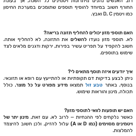
רוב האנשים נהנים מיתרונות ויטמינים כל השנה, אך בעונת
החורף חשוב במיוחד להוסיף תוספים שתומכים במערכת החיסון
כמו ויטמין
D, C
ואבץ.
האם תוספי מזון יכולים להחליף תזונה בריאה?
לא. תוספי מזון נועדו
להשלים
את התזונה, לא להחליף אותה.
חשוב להקפיד על תפריט עשיר בפירות, ירקות ודגנים מלאים לצד
שימוש בתוספים.
איך יודעים איזה תוסף מתאים לי?
ניתן לבצע בדיקות דם תקופתיות או להתייעץ עם רופא או תזונאי.
בנוסף, באתר
טבע זול
תמצאו
מידע מפורט על כל מוצר
, כולל
תכולה, מינון והוראות שימוש.
האם יש תופעות לוואי לתוספי מזון?
כאשר נלקחים לפי ההנחיות — לרוב לא. עם זאת,
מינון יתר של
ויטמינים מסוימים (כמו
D
או
A
)
עלול להזיק, ולכן חשוב להיצמד
להמלצות.