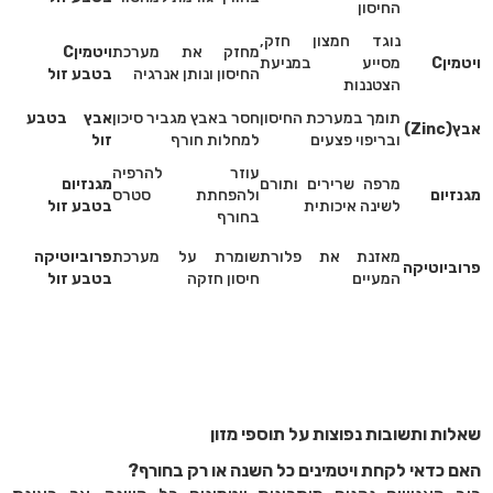
החיסון
נוגד חמצון חזק,
מחזק את מערכת
ויטמין
C
ויטמין
C
מסייע במניעת
החיסון ונותן אנרגיה
בטבע זול
הצטננות
תומך במערכת החיסון
חסר באבץ מגביר סיכון
אבץ בטבע
אבץ
(Zinc)
ובריפוי פצעים
למחלות חורף
זול
עוזר להרפיה
מרפה שרירים ותורם
מגנזיום
מגנזיום
ולהפחתת סטרס
לשינה איכותית
בטבע זול
בחורף
מאזנת את פלורת
שומרת על מערכת
פרוביוטיקה
פרוביוטיקה
המעיים
חיסון חזקה
בטבע זול
שאלות ותשובות נפוצות על תוספי מזון
האם כדאי לקחת ויטמינים כל השנה או רק בחורף?