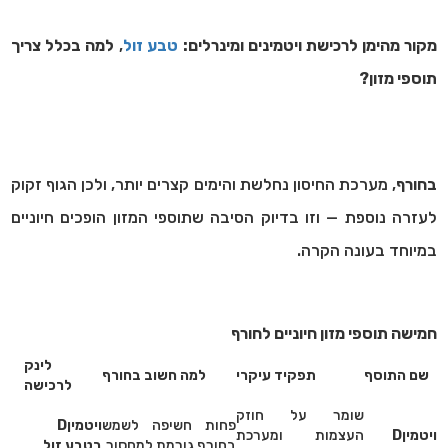
מקור מהימן לרכישת ויטמינים ומינרלים:
טבע זול
,
למה בכלל צריך
תוספי מזון?
בחורף
, מערכת החיסון נחלשת והימים קצרים יותר, ולכן הגוף זקוק
לעזרה נוספת — וזו בדיוק הסיבה שתוספי המזון הופכים חיוניים
במיוחד בעונה הקרה.
חמישה תוספי מזון חיוניים לחורף
לינק
שם התוסף
תפקיד עיקרי
למה חשוב בחורף
לרכישה
שומר על חוזק
פחות חשיפה לשמש
ויטמין
D
ויטמין
D
העצמות ומערכת
בחורף גורמת למחסור
בטבע זול