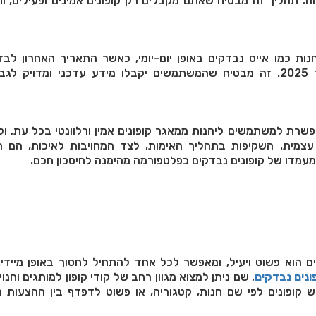
הה. תהליך זה מבטיח שאתם מקבלים רק קופונים אמינים ופעילים, ו
חנות כמו אייס נבדקים באופן יום-יומי, כאשר התאריך האחרון לבד
שצוין, הוא 3 בספטמבר 2025. זה מבטיח שהמשתמשים יקבלו מידע עדכני ומדויק ל
פשרת למשתמשים ליהנות ממאגר קופונים אמין ורלוונטי בכל עת, ול
עצמית. השקיפות בתהליך האימות, לצד המחויבות לאיכות, הם ה
עמדו של קופונים נבדקים כפלטפורמה מהימנה לחיסכון חכם.
ם הוא פשוט ויעיל, ומאפשר לכל אחד להתחיל לחסוך באופן מיידי
ונים נבדקים
, שם ניתן למצוא מגוון רחב של קודי קופון למותגים וחנוי
קופונים לפי שם חנות, קטגוריה, או פשוט לדפדף בין ההצעות ה