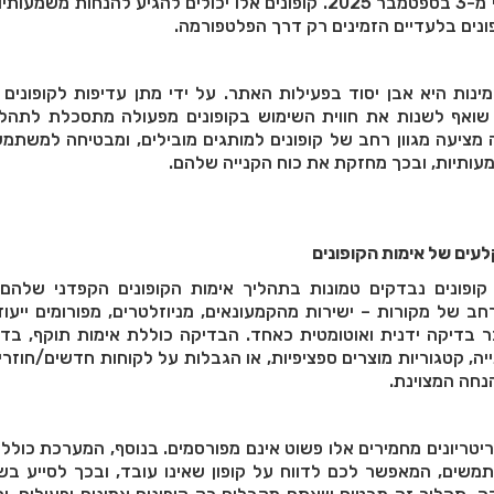
כפי שצוין במידע העדכני מ-3 בספטמבר 2025. קופונים אלו יכולים להגיע להנחות 
נות היא אבן יסוד בפעילות האתר. על ידי מתן עדיפות לקופונים
שואף לשנות את חווית השימוש בקופונים מפעולה מתסכלת לתהליך
מציעה מגוון רחב של קופונים למותגים מובילים, ומבטיחה למשתמ
עותיות, ובכך מחזקת את כוח הקנייה שלהם.
לעים של אימות הקופונים
 קופונים נבדקים טמונות בתהליך אימות הקופונים הקפדני שלהם.
רחב של מקורות – ישירות מהקמעונאים, מניוזלטרים, מפורומים ייעודי
בר בדיקה ידנית ואוטומטית כאחד. הבדיקה כוללת אימות תוקף, בד
יה, קטגוריות מוצרים ספציפיות, או הגבלות על לקוחות חדשים/חוזרים)
חה המצוינת.
יטריונים מחמירים אלו פשוט אינם מפורסמים. בנוסף, המערכת כולל
שתמשים, המאפשר לכם לדווח על קופון שאינו עובד, ובכך לסייע ב