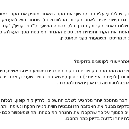
וי, יש ללחוץ עליו כדי לחשוף את הקוד. האתר מספק את הקוד בצו
ת גם קישור ישיר לאתר הקניות הרלוונטי. כל שנותר הוא להעתיק
לום באתר הקניות, בדרך כלל בשדה המיועד ל"קוד קופון", "קוד 
תאמת את הקוד ותפחית את סכום ההנחה המובטח מסך העגלה. כך
ות מחיסכון משמעותי בקניות אונליין.
תר ייעודי לקופונים בדוקים?
ורמה המתמחה בקופונים נבדקים הם רבים ומשמעותיים. ראשית, חיסכ
ת (ולעיתים אף יותר) בניסיון למצוא קוד קופון שעובד, אתם יכול
 בפלטפורמה כזו אכן יתאים למטרתו.
 דבר מתסכל יותר מלהגיע לשלב התשלום, להזין קוד קופון, ולגלות
בדקים מבטל את האכזבה הזו ומבטיח חווית קנייה חלקה ונעימה יותר.
ים לסמוך על כך שתקבלו את ההנחה המובטחת, מה שמאפשר לכם ל
ה יותר ולדעת בדיוק כמה תחסכו.