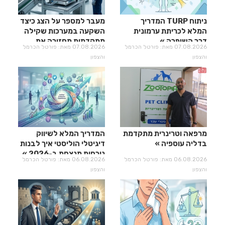
ניתוח TURP המדריך
מעבר למספר על הצג כיצד
המלא לכריתת ערמונית
השקעה במערכות שקילה
דרך השופכה
מתקדמות מחזירה את
07.08.2026 מאת: פורטל הכרמל
07.08.2026 מאת: פורטל הכרמל
עצמה?
והצפון
והצפון
מרפאה וטרינרית מתקדמת
המדריך המלא לשיווק
בדליה עוספיה
דיגיטלי הוליסטי איך לבנות
נוכחות מנצחת ב-2026
06.08.2026 מאת: פורטל הכרמל
06.08.2026 מאת: פורטל הכרמל
והצפון
והצפון