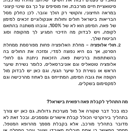
סיטואציית חיים מורכבת, ואז מוסיפים על כך גם שינוי קיצוני
במראה החיצוני, והקושי רק הולך וגובר. לכן כחלק מסל
הבריאות בישראל חולים וחולות אונקולוגיים זכאים למימון
של פאה. המימון הוא לא של 100%, וגובהו משתנה בהתאם
לקופה, ויש לבדוק מה הזיכוי המגיע לך מהקופה וסוג
הביטוח שלך.
חולי אלופציה
– מחלת האלופציה פחות מפורסמת ממחלת
הסרטן, אך גם היא נפוצה למדי, ומזכה את החולים בה
בהשתתפות ברכישת פאה. הזכאות ניתנת גם לחולי
אלופציה טוטאליס וגם אוניברסאליס, כלומר נשירת שיער
הראש או נשירת כל שיער הגוף, וגם כאן יש לבדוק מול
הקופה את גובה המימון, המתייחס גם לאחוז מהרכישה וגם
למקסימום בשקלים.
מה התהליך לקבלת פאה רפואית בישראל?
כמו בכל דבר שקורה אל מול מערכות גדולות, גם כאן יש צורך
בתהליך בירוקרטי הכולל קבלת אישורים ומסמכים. ובכל זאת לא
מדובר בתהליך מורכב, אלא בקבלת מסמך מהרופא המטפל,
מסמך המאשר כי אתם סובלים מאובדן שיער עקב המחלה או