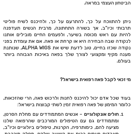
הביטחון העצמי במראה.
ניתן להתווכח על כך, להתרעם על כך, ולהיכנס לשיח פוליטי
תרבותי וכיו"ב, אך בשורה התחתונה, מרבית הנשים תעדפנה
להיות עם ראש מכוסה בשיער, ולפעמים החיים מובילים אותנו
לנקודה שבה הבחירה היא או קרחת או פאה. אם את עומדת בפני
נקודה שכזו בחיים, טוב לדעת שיש את
ALPHA WIGS
, שנותנת
מענה מקיף ומקצועי לצורך שלך בפאה באיכות הגבוהה ביותר
בעולם.
מי זכאי לקבל פאה רפואית בישראל?
בעוד שכל אדם יכול להיכנס לחנות ולרכוש פאה, הרי שהזכאות,
כלומר המימון של פאה רפואית זמין לשתי קבוצות בישראל:
חולים אונקולוגיים
– אנשים המתמודדים עם מחלת הסרטן,
ומתמודדים גם עם הטיפולים המורכבים שהרפואה שלנו
מציעה להם, כימותרפיה, הקרנות, טיפולים ביולוגיים וכיו"ב,
מאבדים פעמים רבות את השיער שלהם. מחלה מורכבת,