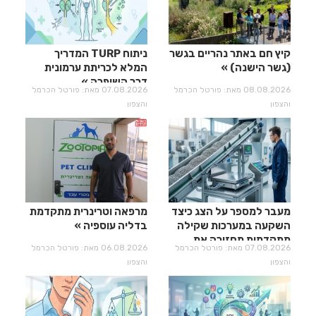
קיץ חם באתר נהריים בגשר
ניתוח TURP המדריך
(גשר הישנה)
המלא לכריתת ערמונית
דרך השופכה
08.08.2026 מאת: פורטל הכרמל
07.08.2026 מאת: פורטל הכרמל
והצפון
והצפון
מעבר למספר על הצג כיצד
מרפאה וטרינרית מתקדמת
השקעה במערכות שקילה
בדליה עוספיה
מתקדמות מחזירה את
07.08.2026 מאת: פורטל הכרמל
06.08.2026 מאת: פורטל הכרמל
עצמה?
והצפון
והצפון