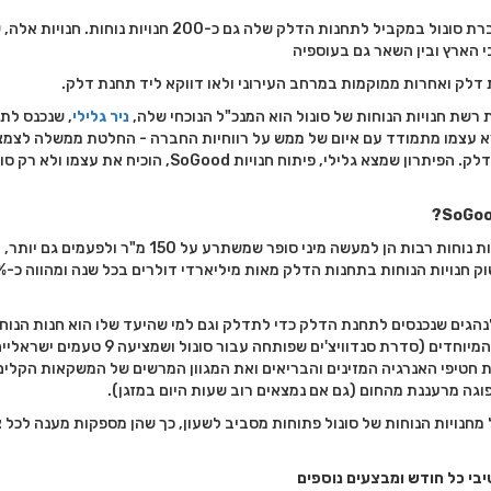
נכון לקיץ 2016, מפעילה חברת סונול במקביל לתחנות הדלק שלה גם כ-200 חנויות נ
דלק ואחרות ממוקמות במרחב העירוני ולאו דווקא ליד תחנת דלק.
רשת חנויות הנוחות של סונול הוא המנכ"ל הנוכחי שלה,
ניר גלילי
, שנכנס לת
 מהרה מצא עצמו מתמודד עם איום של ממש על רווחיות החברה - החלטת ממשלה לצמ
מרווח הרווחים של חברות הדלק. הפיתרון שמצא גלילי, פיתוח חנויות SoGood, הוכיח
ניר גלילי מדגיש כי כיום חנויות נוחות רבות הן למעשה מיני סופר שמשתרע על 150 מ"ר 
נהגים שנכנסים לתחנת הדלק כדי לתדלק וגם למי שהיעד שלו הוא חנות הנוח
מציין ניר גלילי את הכריכים המיוחדים (סדרת סנדוויצ'ים שפותחה עבור סונול 
חטיפי האנרגיה המזינים והבריאים ואת המגוון המרשים של המשקאות הקלים
גה מרעננת מהחום (גם אם נמצאים רוב שעות היום במזגן).
מחנויות הנוחות של סונול פתוחות מסביב לשעון, כך שהן מספקות מענה לכל צ
בי כל חודש ומבצעים נוספים