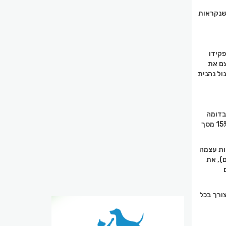
וחות. חנויות אלה, שנקראות
פקידו
צם את
 את עצמו ולא רק סונול נהנית
ולפעמים גם יותר, בדומה
למצב בארה"ב שם מגלגל שוק חנויות הנוחות בתחנות הדלק מאות מיליארדי דולרים בכל שנה ומהווה כ-15% מסך
ות עצמה
ושמציעה 9 טעמים ישראליים), את
ורך בכל