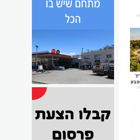
רמל
יך
טבע
רמל