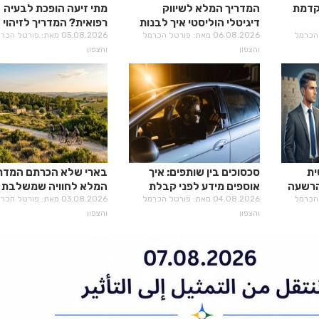
קדמת
המדריך המלא לשיווק
מתי זיעה הופכת לבעיה
דיגיטלי הוליסטי איך לבנות
רפואית? המדריך לזיהוי
רטל הכרמל
נוכחות מנצחת ב-2026
06.08.2026 מאת: פורטל הכרמל
היפרהידרוזיס
05.08.2026 מאת: פורטל הכ
והצפון
והצפון
ת
סכסוכים בין שותפים: איך
בארי שלא הכרתם המדר
להרשעה
אוספים מידע לפני קבלת
המלא לחוויה שמשלבת 
רטל הכרמל
החלטות גורליות
04.08.2026 מאת: פורטל הכרמל
היסטוריה וטעמים
03.08.2026 מאת: פורטל הכ
והצפון
והצפון