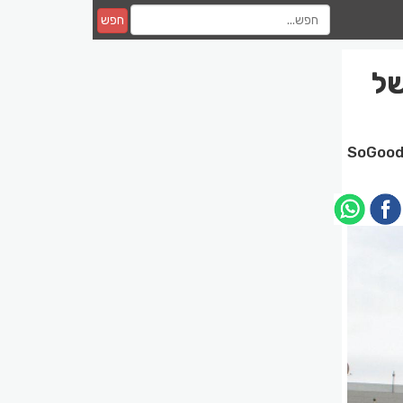
חפש
של
הם מוצרי החודש האטרקטיביים בחנויות הנוחות של סונול? מה עוד תוכלו למצוא בחנויות SoGood