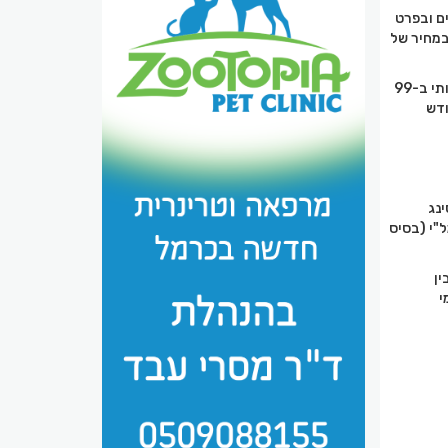
ם ובפרט
במחיר של
מבצעים אחרים לדוגמה הם 3 אריזות דוריטוס 70 גרם ב-10 ש"ח, קפה ומאפה ב-12.90 ש"ח, רמקול איכותי ב-99
ודש
רת הליסינג
"י (בסיס
ין
י