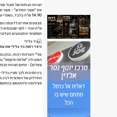
חנויות הנוחות של סונול מ
את "מוצר החודש" - מוצר ס
14.90 ש"ח בלבד, כשפרי טבעי מהווה 40% מהשייק והטעמים המוצעים הם פסיפלורה, מנגו ותות-בננה.
ש"ח ועוד - לפני שנכנסים 
הספציפי והמבצעים העדכניי
כיצד רואה ניר גלילי את עת
המובילה "שלמה סיקסט" ובע
צאלים) - תחום חנויות הנוח
בין הסיבות לכך מציין גליל
התדלוק של המכונית לבין מ
פעילותה ולהתגמש בהתאם ל