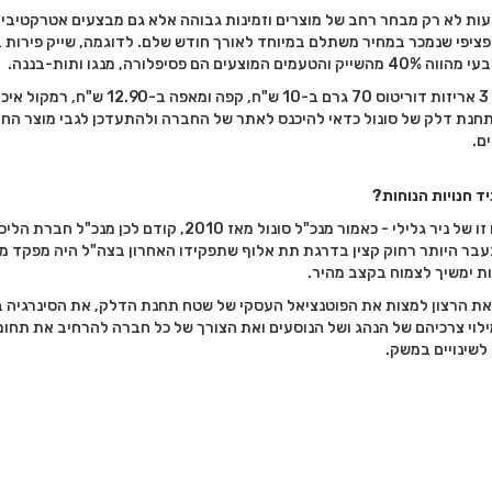
ציעות לא רק מבחר רחב של מוצרים וזמינות גבוהה אלא גם מבצעים אטרקטיביי
פציפי שנמכר במחיר משתלם במיוחד לאורך חודש שלם. לדוגמה, שייק פירות 
לתחנת דלק של סונול כדאי להיכנס לאתר של החברה ולהתעדכן לגבי מוצר הח
ם.
יד חנויות הנוחות?
עפ"י הערכות רבות, ובהן גם זו של ניר גלילי - כאמור מנכ"ל סונול מאז 2010, קודם לכן מנכ"ל חב
בר היותר רחוק קצין בדרגת תת אלוף שתפקידו האחרון בצה"ל היה מפקד מל
ות ימשיך לצמוח בקצב מהיר.
י את הרצון למצות את הפוטנציאל העסקי של שטח תחנת הדלק, את הסינרגיה ב
ילוי צרכיהם של הנהג ושל הנוסעים ואת הצורך של כל חברה להרחיב את תחומ
שינויים במשק.