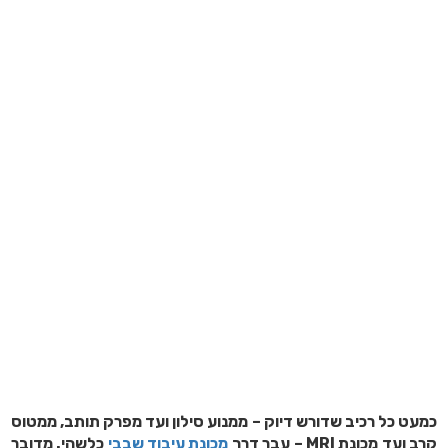
כמעט כל רכיב שדורש דיוק – ממנוע סילון ועד מפרק תותב, ממטוס
קרב ועד מכונת MRI – עבר דרך
מכונת עיבוד שבבי
כלשהי. מדובר