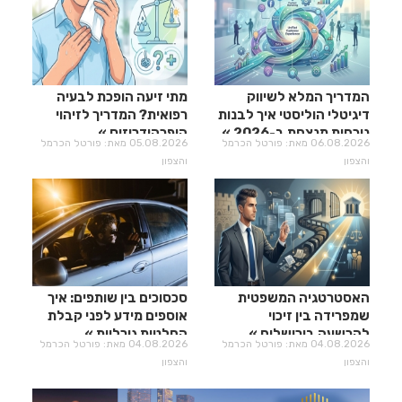
המדריך המלא לשיווק
מתי זיעה הופכת לבעיה
דיגיטלי הוליסטי איך לבנות
רפואית? המדריך לזיהוי
נוכחות מנצחת ב-2026
היפרהידרוזיס
06.08.2026 מאת: פורטל הכרמל
05.08.2026 מאת: פורטל הכרמל
והצפון
והצפון
האסטרטגיה המשפטית
סכסוכים בין שותפים: איך
שמפרידה בין זיכוי
אוספים מידע לפני קבלת
להרשעה בירושלים
החלטות גורליות
04.08.2026 מאת: פורטל הכרמל
04.08.2026 מאת: פורטל הכרמל
והצפון
והצפון