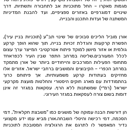
מגמות מאקרו – החל מתוכניות אב לתחבורה ותשתיות, דרך
שינויים דמוגרפיים באזורים ספציפיים, ועד להבנת המדיניות
המשתנה של ועדות התכנון והבנייה.
אורן מוביל הליכים סבוכים של שינוי תב"ע (תוכניות בניין עיר),
הפשרת קרקעות והגדלת זכויות בנייה, תוך שהוא הופך קרקע
גולמית או אזור מיושן למוקד פיתוח אטרקטיבי המייצר ערך עצום
לכלל המעורבים.שליטה במרחב התפר שבין העיר לכפראחד
מתחומי הפעילות המורכבים והייחודיים ביותר של אורן מתמקד
במרחב הכפרי – הקיבוצים והמושבים ברחבי ישראל. אזורים אלו
מחזיקים בעתודות קרקע משמעותיות, אך פיתוחם כרוך
בהתמודדות עם מארג חוקים היסטורי והחלטות מועצת מקרקעי
ישראל (רמ״י) שמשתנות ללא הרף. עסקאות במגזר זה אינן
דומות בשום צורה לעסקאות במגזר העירוני.
הן דורשות הבנה עמוקה של מושגים כמו "משבצת חקלאית", דמי
הסכמה, דמי רכישה והיטלי השבחה.אורן מביא עמו ידע מקצועי
נדיר המאפשר לו לתרגם את הרגולציה המסובכת לתוכניות