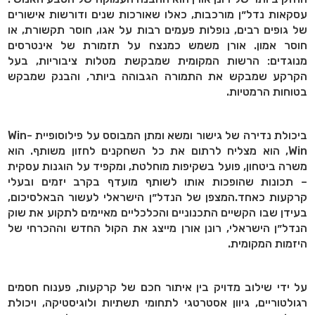
עסקאות נדל״ן מורכבות, כאלו שאורכות שנים ודורשות אישורים
של גופים רבים, נופלות פעמים רבות על אגו, חוסר תקשורת, או
חוסר אמון. אורן משמש כמנצח על תזמורת של אינטרסים
מנוגדים: הרשות המקומית שמבקשת מטלות ציבוריות, בעל
הקרקע שמבקש את התמורה הגבוהה ביותר, והבנק שמבקש
בטוחות הרמטיות.
ביכולת נדירה של גישור ומשא ומתן המבוסס על פילוסופיית Win-
Win, הוא מצליח לרתום את כל השחקנים לחזון משותף. הוא
משרה ביטחון, פועל בשקיפות מוחלטת, ומקפיד על הוגנות עסקית
– תכונות שהופכות אותו לשותף מועדף בקרב יזמים ובעלי
קרקעות כאחד.המצפן של הנדל״ן הישראלי לעשור הבאלסיכום,
בעידן שבו הקשיים התכנוניים והכלכליים מאיימים לתקוע את שוק
הנדל״ן הישראלי, רונן אורן מייצג את הקול החדש וההכרחי של
היזמות המקומית.
על ידי שילוב מדויק בין איתור חכם של קרקעות, פענוח חסמים
רגולטוריים, גיוון אסטרטגי לתחומי תשתיות ולוגיסטיקה, ויכולת