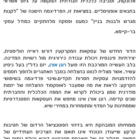
אלונקות, וסביבה כלכלית תנודתית המקשה על גיוס אשראי
בתנאים אופטימליים. במציאות זו, הפרדיגמה הישנה של "לקנות
מגרש ולבנות בניין" כמעט ופסקה מלהתקיים כמודל עסקי
בר-קיימא.
הדור החדש של עסקאות המקרקעין דורש ראייה הוליסטית,
יצירתיות פיננסית ויכולת עבודה כירורגית מול רשויות המדינה.
בלב העשייה המורכבת הזו פועל
רונן אורן
, יזם נדל״ן בעל ניסיון
עשיר, אשר מצליח לנווט בהצלחה בסבך האתגרים ולהפוך חסמים
להזדמנויות עסקיות חסרות תקדים.שינוי פרדיגמה בשימושי
הקרקע: לראות את מה שמעבר לאופקסוד ההצלחה של יזמות
מודרנית טמון ביכולת לקרוא את המפה הכלכלית והחברתית
שנים קדימה. רונן אורן אינו מחפש את העסקאות הסטנדרטיות
שממתינות על המדף ומתומחרות במחירי שיא.
מומחיותו המובהקת היא בזיהוי הפוטנציאל הרדום של חטיבות
קרקע שייעודן הנוכחי אינו תואם את הצרכים העתידיים של
המשק. תהליך זה של השבחת מקרקעין דורש יכולת ניתוח של