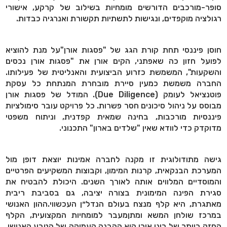
סופר-מורכבים הדורשים מומחיות בשילוב של קרקע, אישורי
רגולציה מוקפדים, ונגישות לתשתיות תקשורת ואנרגיה כבדות.
חוסן פיננסי תחת קורת הגג של "פסגות אורן"על מנת להוציא
לפועל חזון כה שאפתני, הקים אורן את "פסגות אורן נכסים
והשקעות", המשמשת כזרוע הביצועית והאנליטית של פעילותו.
החברה משמשת כמעין סיירת מובחרת המנתחת כל עסקת
פוטנציאל לעומק (Due Diligence). המודל של פסגות אורן
מבוסס על ניהול סיכונים חסר פשרות. כל פרויקט עובר סימולציות
פיננסיות מורכבות, בחינה שמאית קפדנית, וניתוח משפטי
מדוקדק כדי לוודא שאין "שלדים בארון" התכנוני.
גישה מתודולוגית זו מקנה לחברה אמינות יוצאת דופן מול
המערכת הבנקאית, קרנות המימון, וקבוצות המשקיעים הפרטיים
והמוסדיים המלווים אותה לאורך השנים. היכולת להבטיח את
סגירת הפינה המימונית בצורה יציבה, גם בסביבת ריבית
מאתגרת, היא קלף מנצח בעולם הנדל״ן העכשווי.ההון האנושי
במרכז שולחן המשא ומתןמעבר למומחיות המקצועית, הקלף
החזק ביותר של רונן אורן הוא ההבנה העמוקה של הטבע האנושי.