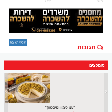
והצפון
והצפון
הוסף תגובה
תגובות
מומלצים
>
<
צליחת ספידו בכנרת ה-71 יוצאת לדרך