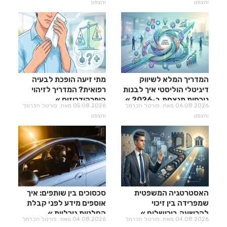
והצפון
והצפון
המדריך המלא לשיווק
מתי זיעה הופכת לבעיה
דיגיטלי הוליסטי איך לבנות
רפואית? המדריך לזיהוי
נוכחות מנצחת ב-2026
היפרהידרוזיס
06.08.2026 מאת: פורטל הכרמל
05.08.2026 מאת: פורטל הכרמל
והצפון
והצפון
האסטרטגיה המשפטית
סכסוכים בין שותפים: איך
שמפרידה בין זיכוי
אוספים מידע לפני קבלת
להרשעה בירושלים
החלטות גורליות
04.08.2026 מאת: פורטל הכרמל
04.08.2026 מאת: פורטל הכרמל