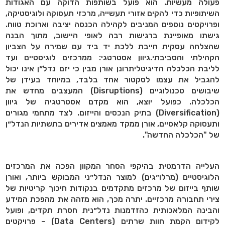
פעולה מעשיות. הוא פועל בשותפות הדוקה עם האגודות
השיתופיות כדי להקים אזורי תעשייה, מרכזי תעסוקה ולוגיסטיקה,
ופרויקטים נוספים המניבים לקהילה הכנסה יציבה וארוכת טווח.
גישתו מאופיינת ברגישות רבה לאופי היישוב, מתוך הבנה
שהצלחה עסקית חייבת ללכת יד ביד עם שמירה על הצביון
הקהילתי והסביבתי.גיוון אסטרטגי: ממרכזים לוגיסטיים ועד
לליבת הכלכלה הדיגיטליתרונן אורן מבין כי יזם נדל״ן אינו יכול
להגביל את עצמו לסקטור אחד בלבד, במיוחד בעידן של
שיבושים טכנולוגיים (Disruptions) המעצבים מחדש את
הכלכלה. כפועל יוצא, הוא מקדם אסטרטגיה של גיוון
(Diversification) בתיק הנכסים והייזום. לצד מתחמי מגורים
ותעסוקה קלאסיים, אורן ממקד מאמצים אדירים בתשתיות הנדל״ן
של "הכלכלה החדשה".
העלייה הדרמטית בהיקפי הסחר המקוון הפכה את המרכזים
הלוגיסטיים (מרלו״גים) למוצר הנדל״ני המבוקש ביותר, ואורן
שותף בייזום של מרכזים מתקדמים בנקודות חיכוך קריטיות של
צירי תחבורה מרכזיים. יתרה מכך, הוא מזהה את מהפכת המידע
והבינה המלאכותית כהזדמנות נדל״נית חסרת תקדים, ופועל
לקידום הקמת חוות שרתים (Data Centers) – פרויקטים