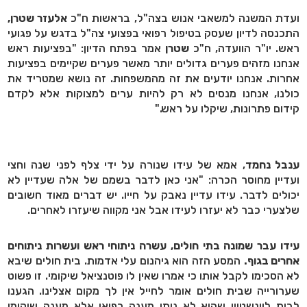
ועדת המשנה למשאבי אנוש בצה"ל, בראשות ח"כ
אלעזר שטרן,
התכנסה לדיון שעסק בטיפול רפואי בפצועי צה"ל בדגש על פגועי
ראש. יו"ר הוועדה, ח"כ
שטרן
אמר בפתח הדיון: "בפציעות ראש
אנחנו מזהים פערים גדולים יותר מאשר פערים שקיימים בפציעות
אחרות. אנחנו יודעים את זה מהמשפחות. זה נושא שמטריד את
כולנו, אנחנו מנסים לא רק להיות ערים למצוקות אלא לקדם
קידום פתרונות, שיקלו על ראש."
ענבל נחמד
, אמא של עידו שנורה על ידי צלף לפני שנה וחצי
ועדיין מחוסר הכרה: "אני כאן לדבר בשמם של אלה שעדיין לא
יכולים לדבר. עידו עדיין נאבק על חייו. יש דברים מאוד חשובים
שלצערי כבר לא יעזרו לעידו אבל אני מקווה שיעזרו לאחרים.
עידו עבר שמונה בתי חולים, עשרה ניתוחי ראש ועשרות ניתוחים
אחרים בגוף.
המסע הזה הוא גיהנום עלי אדמות. בית חולים שיבא
לא הסכימו לקבל אותו כי אמרו שאין לו פוטנציאל שיקומי. זו פשוט
שערורייה שבית חולים אומר לחייל אין לך מקום אצלינו. הגענו
לבית לוינשטיין שהוא לא נותן מענה רפואי אלא מענה שיקומי