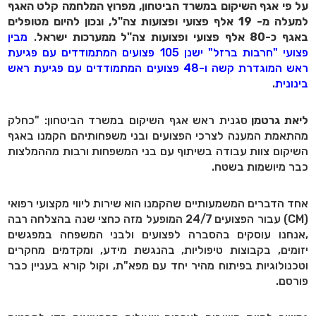
על פי אגף השיקום במשרד הביטחון, מפרוץ המלחמה קלט האגף
למעלה מ- 19 אלף פצועי ופצועות צה"ל, ונכון להיום מטופלים
באגף כ-80 אלף פצועי ופצועות צה"ל ממערכות ישראל
.
מבין
פצועי "חרבות ברזל" ישנן 105 פצועים המתמודדים עם פגיעת
ראש המוגדרת קשה ו-48 פצועים המתמודדים עם פגיעת ראש
בינונית
.
ליאת גרטמן
סגנית ראש אגף השיקום במשרד הביטחון: "כחלק
מהתאמת המענה לצרכי הפצועים ובני משפחותיהם הקמנו באגף
השיקום צוות עבודה בשיתוף עם בני המשפחות ורבות מההמלצות
כבר מיושמות בשטח.
אחד הדברים המשמעותיים שהקמנו הוא שירות ליווי מקצועי רפואי
(CM) עבור הפצועים 24/7 המופעל מזה כחצי שנה בהצלחה רבה
,אנחנו עוסקים בהסברה לפצועים ולבני המשפחה במפגשים
יזומים, בקבוצות טיפוליות, בהנגשת מידע, ומקדמים מחקרים
וטכנולוגיות בפיתוח מהיר יחד עם מפא"ת, וקול קורא בעניין כבר
פורסם.