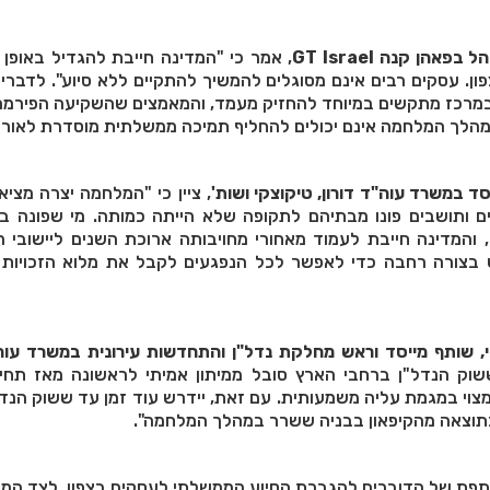
נהל בפאהן קנה
GT Israel
, אמר כי "המדינה חייבת להגדיל באופן
ן. עסקים רבים אינם מסוגלים להמשיך להתקיים ללא סיוע". לדבריו
 במרכז מתקשים במיוחד להחזיק מעמד, והמאמצים שהשקיעה הפירמ
במהלך המלחמה אינם יכולים להחליף תמיכה ממשלתית מוסדרת לאורך 
יסד במשרד עוה"ד דורון, טיקוצקי ושות'
, ציין כי "המלחמה יצרה מצי
 ותושבים פונו מבתיהם לתקופה שלא הייתה כמותה. מי שפונה בכ
והמדינה חייבת לעמוד מאחורי מחויבותה ארוכת השנים ליישובי ה
בצורה רחבה כדי לאפשר לכל הנפגעים לקבל את מלוא הזכויות וה
קי, שותף מייסד וראש מחלקת נדל"ן והתחדשות עירונית במשרד עוה"
ששוק הנדל"ן ברחבי הארץ סובל ממיתון אמיתי לראשונה מאז תחי
בצפון מצוי במגמת עליה משמעותית. עם זאת, יידרש עוד זמן עד ששוק הנד
תוצאה מהקיפאון בבניה ששרר במהלך המלחמה".
פת של הדוברים להגברת הסיוע הממשלתי לעסקים בצפון, לצד המש