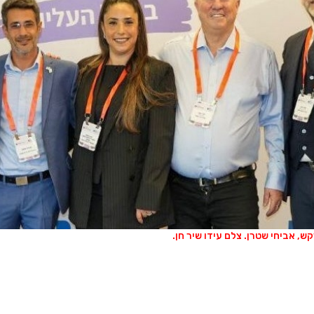
קש, אביחי שטרן. צלם עידו שיר חן.