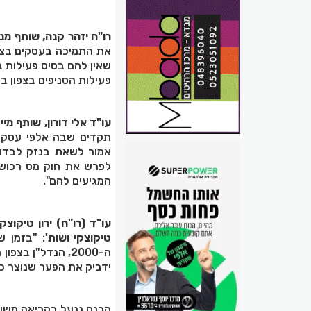
רו"ח יזהר קנה, שותף מ
את התמיכה בעסקים בצפו
שאין להם בסיס פעילות
פעילות הסניפים בצפון 
עו"ד אלי דורון, שותף מי
תקדים שבה אלפי עסקים
אמור לשאת בנזק לבדו, 
לפרש את חוק מס רכוש 
המגיעים להם".
עו"ד (רו"ח) ירון טיקוצ
טיקוצקי ושות'
: "בזמן 
ה-2000, הנדל"ן 
ידביק את הפער שנוצר כ
הכנס ננעל בקריאה משות