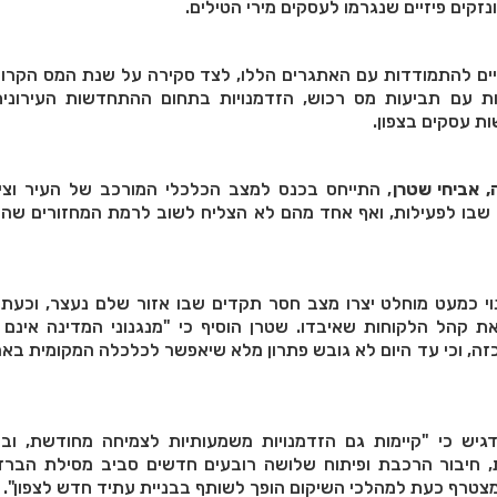
זקים פיזיים שנגרמו לעסקים מירי הטילים.
יים להתמודדות עם האתגרים הללו, לצד סקירה על שנת המס הקרובה
ות עם תביעות מס רכוש, הזדמנויות בתחום ההתחדשות העירונית
ת עסקים בצפון.
, אביחי שטרן
, התייחס בכנס למצב הכלכלי המורכב של העיר וציין
בו לפעילות, ואף אחד מהם לא הצליח לשוב לרמת המחזורים שהיי
נוי כמעט מוחלט יצרו מצב חסר תקדים שבו אזור שלם נעצר, וכעת
 קהל הלקוחות שאיבדו. שטרן הוסיף כי "מנגנוני המדינה אינם 
, וכי עד היום לא גובש פתרון מלא שיאפשר לכלכלה המקומית באמ
גיש כי "קיימות גם הזדמנויות משמעותיות לצמיחה מחודשת, וב
, חיבור הרכבת ופיתוח שלושה רובעים חדשים סביב מסילת הברזל
מצטרף כעת למהלכי השיקום הופך לשותף בבניית עתיד חדש לצפון".