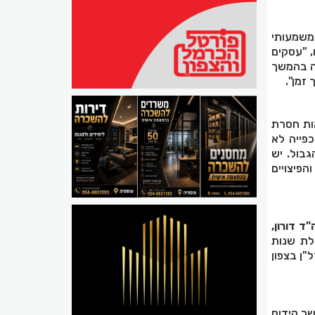
 משמעותי
, "עסקים
ה בהמשך
זמן".
אות חסרת
פייה לא
גבול. יש
פיצויים
ד דורון,
לת שנות
ל"ן בצפון
ך קידום