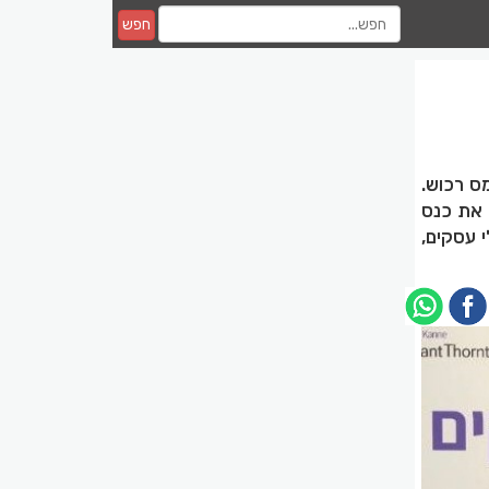
חפש
מס רכוש.
' קיימו את כנס
 עסקים,