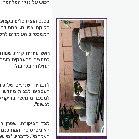
רכוש על נזקי המלחמה, ונ
בכנס הוצגו כלים מקצוע
חקיקה צפויים, התמודד
המשפטיים העומדים לרשו
ראש עיריית קרית שמונה
כמחצית מהעסקים בעיר ש
תחילת המלחמה".
לדבריו, "שנתיים של פי
העסקים לבנות מחדש את
למשבר מתמשך בהיקף כזה
לנשום".
לצד הביקורת, שטרן הד
האוניברסיטה המתוכננת
האקדמי". לדבריו, "מי ש