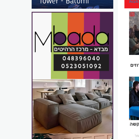
כתבות
זים
קשה
רמל