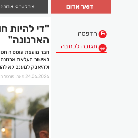
דואר אדום
צור קשר
אודותינו
"די להיות ח
הדפסה
הארנונה"
תגובה לכתבה
חבר מועצת עוספיה חסן 
לאישור העלאת ארנונה נ
ולהיאבק למענם לא להוס
24.06.2026 מאת:
פורטל הכ