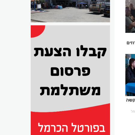
זים
קשה
רמל