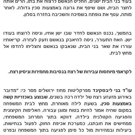
בעוד בני הבית ישנים, החליט הנאשם לרצוח את בתו, הרים אותה
לחצר הבית, ושם שיסף את גרונה באמצעות סכין גדולה. לאחר
מותה, עטף את גופתה בשמיכה והשכיבה בחזרה בסלון.
בהמשך, נכנס הנאשם לחדר שבו ישן אחיו, וניסה לרוצחו בעודו
ישן. האח התעורר, ניסה להיאבק בנאשם וזעק לעזרה. קריאותיו
עוררו את שאר בני הבית, שנאבקו בנאשם והצליחו להדפו אל
מחוץ לבית.
לקראמי מיוחסות עבירות של רצח בנסיבות מחמירות וניסיון רצח.
עו"ד בני ליבסקינד
מפרקליטות מחוז ירושלים מסר כי: ״מדובר
באירוע מזעזע רצח של ילדה רכה בשנים,
שבוצע באכזריות קשה
באמצעות סכין,
בשעת לילה מאוחרת, מחוץ לבית המשפחה
במקום שהיה אמור להיות בטוח ומוגן עבורה. האלימות הקיצונית
והפגיעה הקטלנית בילדה, דווקא בתוך המרחב המשפחתי,
ממחישים את חובתנו, כמערכת אכיפת החוק, לפעול בנחישות,
ביעילות ובמהירות מול כל סימן לפגיעה בתוך המשפחה ובפרט