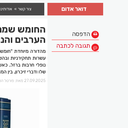
דואר אדום
צור קשר
אודותינו
החומש שמנצי
הדפסה
הערבים והנו
תגובה לכתבה
מהדורה מיוחדת "חומש 
עשרות תחקירניות ובהשק
נופלי חרבות ברזל, כאש
שלו ודברי זיכרון, בין ה
27.09.2025 מאת:
פורטל הכ