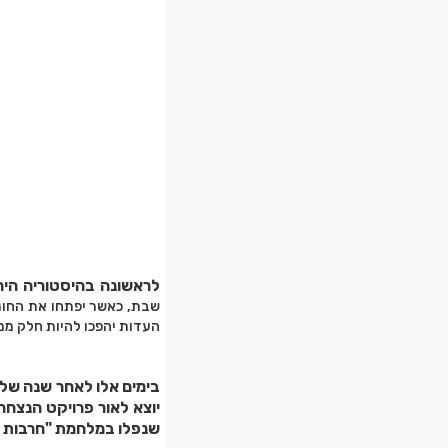
לראשונה בהיסטוריה היהודית: 818 נופלי מלחמת חרבות ברזל יונצחו במה
שבת, כאשר יפתחו את החומש
העדות יהפכו להיות חלק ממ
בימים אלו לאחר שנה שלמ
שנפלו במלחמת "חרבות ב