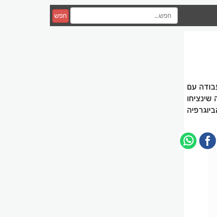
חפש
בודה עם
שינציחו
יוגרפיה