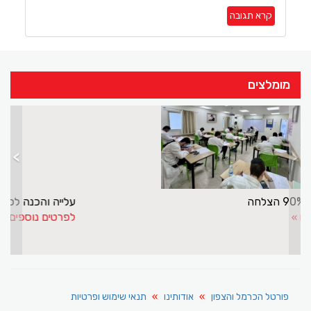
קרא תגובה
מומלצים
>
<
מ־0 ציפיות ל־90% הצלחה
לפרטים נוספים
פורטל הכרמל והצפון
אודותינו
תנאי שימוש ופרטיות