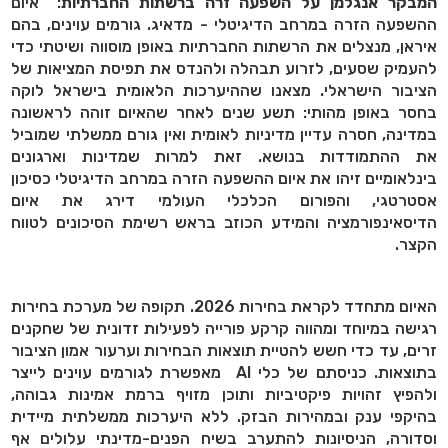
המבקר אנגלמן על השפעה זרה ברשתות החברתיות
: "איום
ההשפעה הזרה במרחב הדיגיטלי - מדאיג. גורמים עוינים, בהם
איראן, מנצלים את הרשתות החברתיות באופן מוסווה ושיטתי כדי
להעמיק שסעים, לזרוע תבהלה ולהנדס את תפיסת המציאות של
הציבור הישראלי. מצאנו שההיערכות הלאומית בישראל לוקה
בחסר באופן מהותי: תשע שנים לאחר שהאיום זוהה לראשונה
במדינה, חסרה עדיין מדיניות לאומית ואין גורם ממשלתי שמוביל
את ההתמודדות בנושא. זאת למרות שמדינות וארגונים
בינלאומיים זיהו את איום ההשפעה הזרה במרחב הדיגיטלי כסיכון
אסטרטגי, והפורום הכלכלי העולמי דירג את איום
הדיסאינפורמציה והמידע הכוזב בראש רשימת הסיכונים לטווח
הקצר.
האיום מתחדד לקראת בחירות 2026. תקופה של מערכת בחירות
רגישה במיוחד ומהווה קרקע פורייה לפעילות זדונית של שחקנים
זרים, עד כדי חשש להטיית תוצאות הבחירות וערעור אמון הציבור
בתוצאות. כניסתם של כלי
AI
מאפשרת לגורמים עוינים לייצר
ולהפיץ זהויות פיקטיביות ותוכן מזויף ברמת אמינות גבוהה,
בהיקפי ענק ובמהירות הבזק. ללא היערכות ממשלתית מיידית
וסדורה, הניסיונות להתערב בשיח הפנים-מדינתי עלולים אף