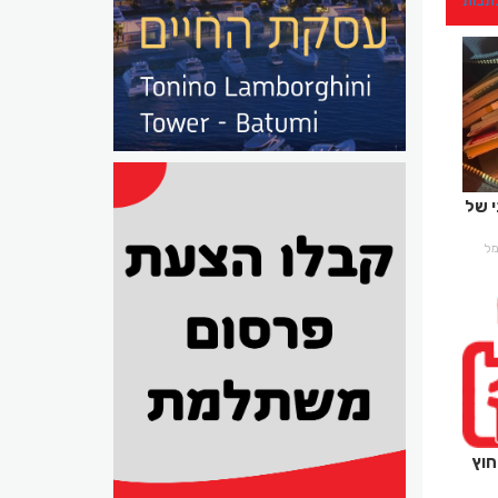
כתבות
 של
רמל
חוץ