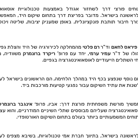
חים פורצי דרך לשחזור אגודל באמצעות טכנולוגיית אוסאואי
Osseointegrati) לראשונה בישראל. מדובר בפריצת דרך בתחום שיקום היד, המאפ
ך חיבור תותבת פונקציונלית, באופן שמעניק יציבות, שליטה ויכו
פיראס לחאם
וד"ר
רם פלטי
מהמחלקה לכירורגיה של היד והצלת גפיי
הולו של ד"ר
עמיר ערמי
, יחד עם פרופ’
ריקרד ברונמרק
משוודיה, 
 השתלים הייעודיים לאוסאואינטגרציה בגפיים.
 נוסף שנפצע בכף היד במהלך הלחימה, הם הראשונים בישראל לעב
שנות את עתיד השיקום עבור נפגעי קטיעות מורכבות ביד.
משיך מורשת משפחתית פורצת דרך: אביו, פרופ׳
אינגבר ברונמרק
אואינטגרציה שעליהם מבוססים שתלי השיניים המודרניים, והוא עצ
תוחים המשמעותיים ביותר בעולם בתחום השיקום האורטופדי.
ראשונה בישראל, בתיווך חברת אמי טכנולוגיות, בשיבא מצפים לע