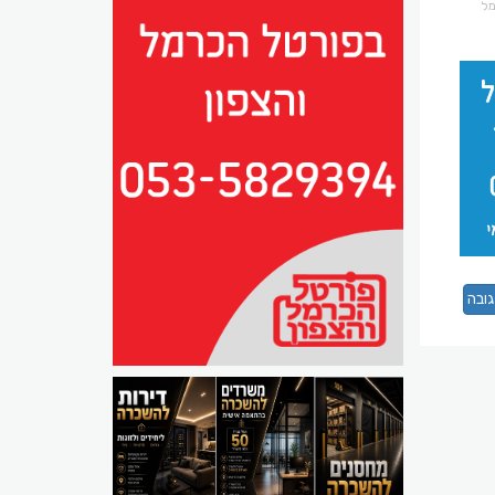
רמל
ובה