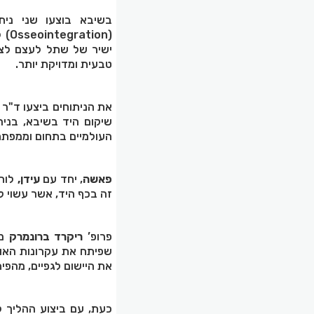
בשיבא בוצעו שני ניתו
(on
ישיר של שתל לעצם לצור
טבעית ומדויקת יותר.
את הניתוחים ביצעו ד"ר
שיקום היד בשיבא, בני
העולמיים בתחום וממפתחי
פאשה
, יחד עם
עידן,
לוחם
זה בכף היד, אשר עשוי ל
פרופ’
ריקרד ברונמרק
מ
שפיתח את עקרונות האוס
את היישום לגפיים, מהפי
כעת, עם ביצוע ההליך ל