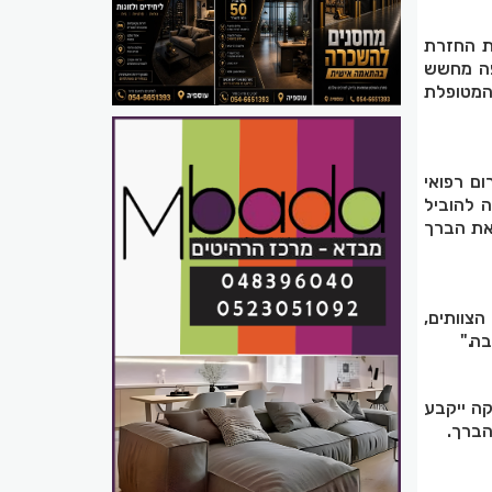
ת החזרת
 מכן בוצעה בדיקת CT אנגיו דחופה מחשש
המטופלת
ום רפואי
 להוביל
 את הברך
הצוותים,
ה."
בדיקה ייקבע
הברך.