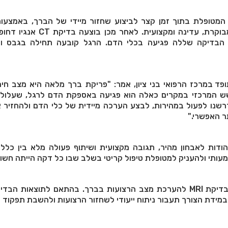
המטופלת בתוך זמן קצר לביצוע שחזור מיידי של הברך, באמצעו
העצם למקומה בצורה מבוקרת, עדינה ומקצועית. לאחר
 הבדיקה שללה פגיעה בכלי הדם. הרגל קובעה תחילה בגבס ו
פד במרכז הרפואי בני ציון, אמר: "פריקת ברך מלאה היא מצב חיר
שש המרכזי במקרים כאלה הוא פגיעה באספקת הדם לרגל, שעלולה
דרשנו לפעול במהירות, לבצע הערכה מיידית של כלי הדם ולהחזיר
ר האפשרי."
"הודות לאבחון מהיר, תגובה מקצועית ושיתוף פעולה מלא בין כלל 
עותי ולהעניק למטופלת טיפול קריטי בשלב שבו כל דקה הייתה חשוב
המטופלת צפויה לעבור בדיקת MRI להערכת מצב הרצועות בברך. בהתאם לתוצאות ה
במידת הצורך תעבור ניתוח ייעודי לשחזור הרצועות ולהשבת תפקוד 