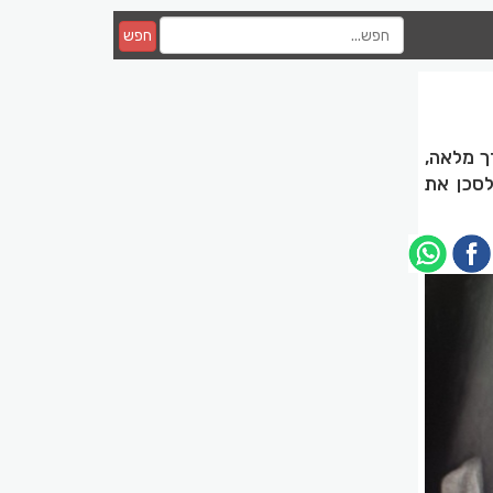
חפש
ך מלאה,
לסכן את