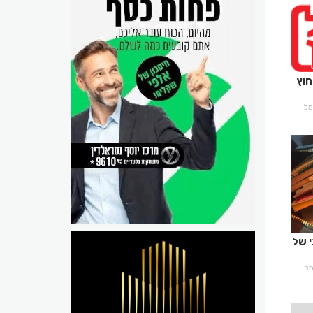
חוץ
רמל
 של
רמל