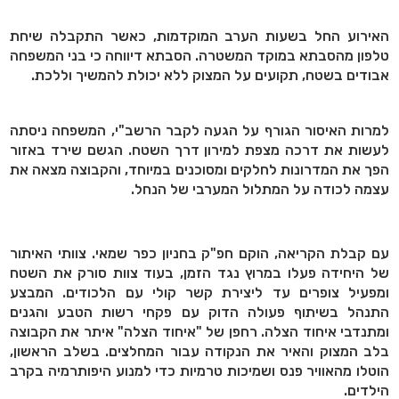
האירוע החל בשעות הערב המוקדמות, כאשר התקבלה שיחת
טלפון מהסבתא במוקד המשטרה. הסבתא דיווחה כי בני המשפחה
אבודים בשטח, תקועים על המצוק ללא יכולת להמשיך וללכת.
למרות האיסור הגורף על הגעה לקבר הרשב"י, המשפחה ניסתה
לעשות את דרכה מצפת למירון דרך השטח. הגשם שירד באזור
הפך את המדרונות לחלקים ומסוכנים במיוחד, והקבוצה מצאה את
עצמה לכודה על המתלול המערבי של הנחל.
עם קבלת הקריאה, הוקם חפ"ק בחניון כפר שמאי. צוותי האיתור
של היחידה פעלו במרוץ נגד הזמן, בעוד צוות סורק את השטח
ומפעיל צופרים עד ליצירת קשר קולי עם הלכודים. המבצע
התנהל בשיתוף פעולה הדוק עם פקחי רשות הטבע והגנים
ומתנדבי איחוד הצלה. רחפן של "איחוד הצלה" איתר את הקבוצה
בלב המצוק והאיר את הנקודה עבור המחלצים. בשלב הראשון,
הוטלו מהאוויר פנס ושמיכות טרמיות כדי למנוע היפותרמיה בקרב
הילדים.