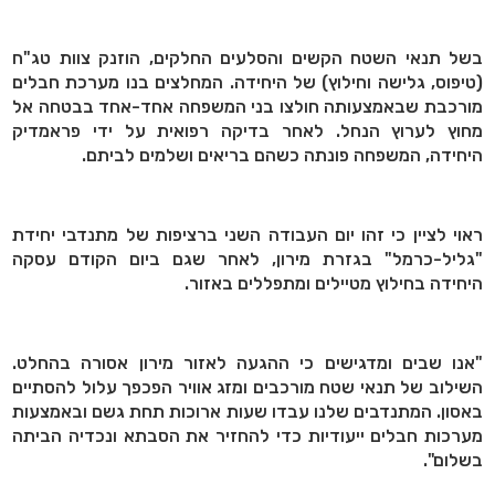
בשל תנאי השטח הקשים והסלעים החלקים, הוזנק צוות טג"ח
(טיפוס, גלישה וחילוץ) של היחידה. המחלצים בנו מערכת חבלים
מורכבת שבאמצעותה חולצו בני המשפחה אחד-אחד בבטחה אל
מחוץ לערוץ הנחל. לאחר בדיקה רפואית על ידי פראמדיק
היחידה, המשפחה פונתה כשהם בריאים ושלמים לביתם.
ראוי לציין כי זהו יום העבודה השני ברציפות של מתנדבי יחידת
"גליל-כרמל" בגזרת מירון, לאחר שגם ביום הקודם עסקה
היחידה בחילוץ מטיילים ומתפללים באזור.
"אנו שבים ומדגישים כי ההגעה לאזור מירון אסורה בהחלט.
השילוב של תנאי שטח מורכבים ומזג אוויר הפכפך עלול להסתיים
באסון. המתנדבים שלנו עבדו שעות ארוכות תחת גשם ובאמצעות
מערכות חבלים ייעודיות כדי להחזיר את הסבתא ונכדיה הביתה
בשלום".