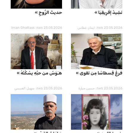
نَشِيدُ إفْرِيقِيَا
حديثُ الرُّوحِ
23.05.2026 מאת: ايمان غطاس
23.05.2026 מאת: Iman Ghattass
ُفرغُ قِسطاسًا مِن تقوى
هـَوَسٌ من حبِّهِ يسْكُنُهُ
23.05.2026 מאת: حسين جبارة
23.05.2026 מאת: سهيل العبيسي