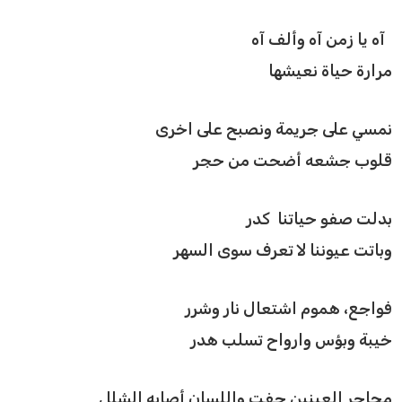
آه يا زمن آه وألف آه
مرارة حياة نعيشها
نمسي على جريمة ونصبح على اخرى
قلوب جشعه أضحت من حجر
بدلت صفو حياتنا كدر
وباتت عيوننا لا تعرف سوى السهر
فواجع، هموم اشتعال نار وشرر
خيبة وبؤس وارواح تسلب هدر
محاجر العينين جفت واللسان أصابه الشلل