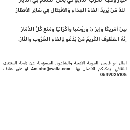
خَيَارَ وَقْفِ الحَرْبِ الدَّائِمِ كَيْ يَحُلَّ السَّلامُ فِي الدِّيَارْ
اللهُ مَنْ يُرِيدُ الغَاءَ العِدَاءِ وَالاقْتِتَالِ فِي سَائِرِ الأقطَارْ
بينَ أمْريكَا وَإيرَانَ وَروُسْيا وَأكْرَانْيَا وَمَنْعَ كُلِّ الدَّمَارْ
إنَّهُ العَطُوفُ الكَرِيمُ مَنْ يَدْعُو لِإلغَاءِ الحُرُوبِ والنَّارْ.
آمال ابو فارس المربية الاديبة والشاعرة, المسؤولة عن زاوية المنتدى
الثقافي. يمكنكم الاتصال بها Amlabo@walla.com او على هاتف
0549026108