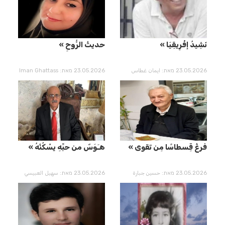
نَشِيدُ إفْرِيقِيَا
حديثُ الرُّوحِ
23.05.2026 מאת: ايمان غطاس
23.05.2026 מאת: Iman Ghattass
ُفرغُ قِسطاسًا مِن تقوى
هـَوَسٌ من حبِّهِ يسْكُنُهُ
23.05.2026 מאת: حسين جبارة
23.05.2026 מאת: سهيل العبيسي