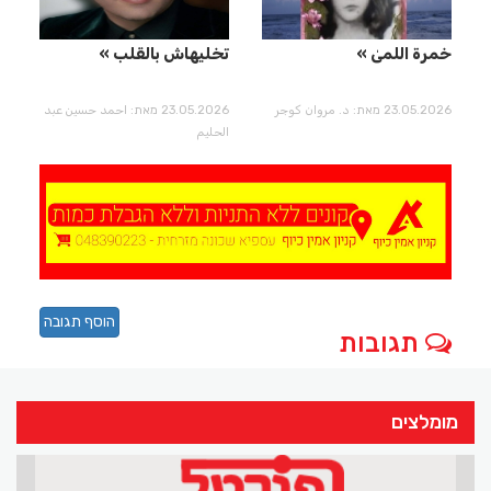
خمرة اللمىٰ
تخليهاش بالقلب
23.05.2026 מאת: د. مروان كوجر
23.05.2026 מאת: احمد حسين عبد
الحليم
הוסף תגובה
תגובות
מומלצים