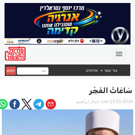
חפש
צור קשר
אודותינו
سَاعَاتُ الفَجْر
23.05.202 מאת:
كمال ابراهيم