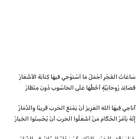
سَاعَاتُ الفَجْرِ أجْمَلُ مَا أسْتوْحِي فيهَا كِتاَبَةَ الأَشْعَارْ
قصَائِدَ رُوحَانِيَّةٍ أخُطُّهَا عَلَى الحَاسُوبِ دُونَ مِنْظَارْ
أُناجِي فِيهَا اللهَ العَزِيزَ أنْ يَمْنَعَ الحَربَ قَريبًا والدَّمَارْ
إِنَّهُ يَأمُرُ الحُكَّامَ مَنْ أشْعَلُوا الحَربَ أنْ يُحْسِنُوا الخَيارْ