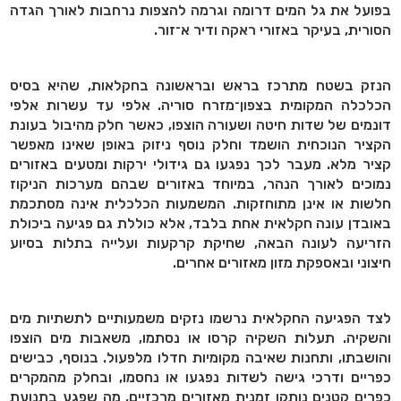
בפועל את גל המים דרומה וגרמה להצפות נרחבות לאורך הגדה
הסורית, בעיקר באזורי ראקה ודיר א־זור.
הנזק בשטח מתרכז בראש ובראשונה בחקלאות, שהיא בסיס
הכלכלה המקומית בצפון־מזרח סוריה. אלפי עד עשרות אלפי
דונמים של שדות חיטה ושעורה הוצפו, כאשר חלק מהיבול בעונת
הקציר הנוכחית הושמד וחלק נוסף ניזוק באופן שאינו מאפשר
קציר מלא. מעבר לכך נפגעו גם גידולי ירקות ומטעים באזורים
נמוכים לאורך הנהר, במיוחד באזורים שבהם מערכות הניקוז
חלשות או אינן מתוחזקות. המשמעות הכלכלית אינה מסתכמת
באובדן עונה חקלאית אחת בלבד, אלא כוללת גם פגיעה ביכולת
הזריעה לעונה הבאה, שחיקת קרקעות ועלייה בתלות בסיוע
חיצוני ובאספקת מזון מאזורים אחרים.
לצד הפגיעה החקלאית נרשמו נזקים משמעותיים לתשתיות מים
והשקיה. תעלות השקיה קרסו או נסתמו, משאבות מים הוצפו
והושבתו, ותחנות שאיבה מקומיות חדלו מלפעול. בנוסף, כבישים
כפריים ודרכי גישה לשדות נפגעו או נחסמו, ובחלק מהמקרים
כפרים קטנים נותקו זמנית מאזורים מרכזיים, מה שפגע בתנועת