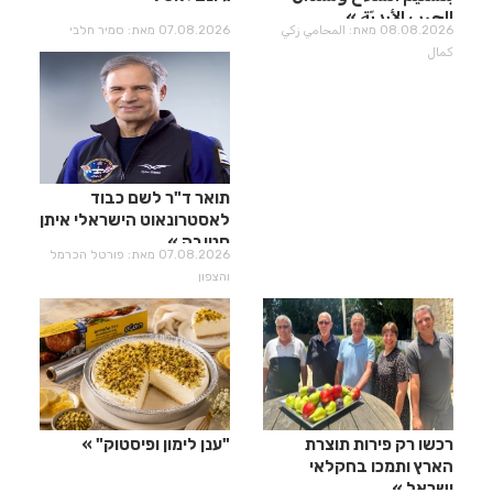
الحرب الأبديّة
08.08.2026 מאת: المحامي زكي
07.08.2026 מאת: סמיר חלבי
كمال
תואר ד"ר לשם כבוד
לאסטרונאוט הישראלי איתן
סטיבה
07.08.2026 מאת: פורטל הכרמל
והצפון
רכשו רק פירות תוצרת
"ענן לימון ופיסטוק"
הארץ ותמכו בחקלאי
ישראל