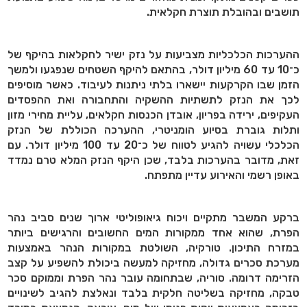
תושבים ובהובלת תוצרת חקלאית.
ההערכות הכלכליות מצביעות על נזק ישיר לחקלאות בהיקף של
כ־10 עד 60 מיליון דולר, בהתאם להיקף השטחים שנפגעו ולמשך
הזמן שבו הקרקעות יישארו בלתי ניתנות לעיבוד. כאשר מוסיפים
לכך את הנזק לתשתיות ההשקיה והתחבורה ואת ההפסדים
העקיפים, ירידה בפריון, אובדן הכנסות חקלאים, עליית מחירי מזון
ותלות גוברת בסיוע הומניטרי, ההערכה הכוללת של הנזק
הכלכלי עשויה להגיע לטווח של כ־20 עד 100 מיליון דולר. עם
זאת, מדובר בהערכות בלבד, שכן היקף הנזק המלא טרם נמדד
באופן רשמי והאירוע עדיין מתפתח.
ברקע המשבר מתקיים ויכוח גיאופוליטי ארוך שנים סביב נהר
הפרת, שהוא אחד ממקורות המים החשובים והרגישים ביותר
במזרח התיכון. טורקיה, השולטת במקורות הנהר באמצעות
מערכת סכרים גדולה, מחזיקה למעשה ביכולת להשפיע על קצב
הזרימה דרומה. סוריה, שבתחומה עובר נהר הפרת וממוקם סכר
טבקה, מחזיקה בשליטה חלקית בלבד ונאלצת להגיב לשינויים