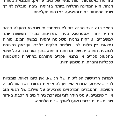
בזרימה באמצעות ויסות פנימי של מים. עיראק, הנמצאת במורד
הנהר, היא המדינה התלויה ביותר בזרימה יציבה וסובלת לאורך
שנים ממחסור במים ומפגיעה באדמות חקלאיות.
במצב כזה נוצר מבנה כוח לא סימטרי: מי שנמצא במעלה הנהר
מחזיק יתרון אסטרטגי, בעוד שמדינות במורד חשופות יותר
למשברים. טורקיה נהנית משליטה יחסית במשק המים, סוריה
נמצאת בין תלות לבין שליטה חלקית בלבד, ועיראק נחשבת
לנפגעת המרכזית של תנודות הזרימה. בתוך מערכת זו, כל שינוי
בתפעול סכרים או בתנאי אקלים מתורגם במהירות להשפעות
כלכליות וחברתיות משמעותיות.
למרות הרגישות הפוליטית של הנושא, אין כיום ראיות פומביות
לכך שהאירוע הנוכחי הוא פעולה צבאית מכוונת נגד אוכלוסייה
מסוימת. ההסברים המרכזיים מצביעים על שילוב של תנאי מזג
אוויר קיצוניים, עומס הידרולוגי ומערכת ניהול מים מורכבת באזור
שבו תשתיות רבות נפגעו לאורך שנות מלחמה.