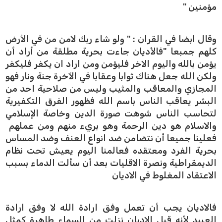
مؤمنين "
وقال ابضا في القران : " ولو شاء ربك لامن من في الأرض
كلهم جمبعا "فالأديان جاءت بحرية مطلقة من أراد أن
يؤمن بالله واليوم الاخر فليؤمن ومن اراد ان يكفر فليكفر
ولكن الله جعل هناك ثوابا وعقابا في الآخرة جنة ونار فهو
المجازي والمعاقب والمثيب وليس من صلاحية احد من
البشر يعاقب الناس باسم الله فظهور الفرق التكفيرية
لتحاسب الناس شوهت صورة الدين وخاصة الإسلامي
والاسلام هو دين الرحمة وهو بريء منهم ومن عملهم
فعلينا جميعا أن نتضامن ضد انواع العنف وضد المساس
بحرية الفرد ومعتقده فعالمنا اليوم يعيش تحت نظام
الديمقراطية ونصرة الاقليات بعد أن سألت الدماء بسبب
الاعتقاد المغلوط في الاديان
فالاديان يجب أن تعمل وفق ارادة الله لا وفق ارادة
العبيد لأنه قيل الاديان نزلت من السماء طاهرة كمثل