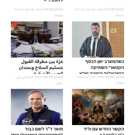
להסביר
09.08.2026 מאת: פורטל הכרמל
09.08.2026 מאת: פורטל הכרמל
והצפון
והצפון
כשהמערב ישן הכסף
غزّة بين مطرقة القبول
הקטארי השתיקה
بتسليم السلاح وسندان
הישראלית והשעה שלא
الحرب الأبديّة
09.08.2026 מאת: עורך דין אמיר
08.08.2026 מאת: المحامي زكي
תחזור
עאמר
كمال
הקשר החדש עם וליד
תואר ד"ר לשם כבוד