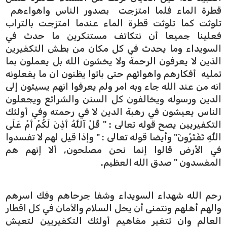
قطرة الماء فلما امتزجت بصدور الناس واهواءهم
تلوثت كما تلوثت قطرة الماء عندما امتزجت بالتراب
فعلينا جميعا أن نتكاتف مستنكرين ما حدث في
السويداء وما يحدث في كل مكان من بطش التكفيرين
الذين لا يعرفون الرحمة ولا يخشون الله بل يعملون بما
تمليه أفكارهم واهوائهم حتى باتوا يظنون ان ما يفعلونه
انه من عند الله جاء وبه امر ولم يعرفوا انهم يسيئون إلى
الدين ورسوله ويخالفون كل السنن والشرائع ويجعلون
الناس يعيشون في رهبة الدين لا في رحمته وفي أولئك
التكفيريين يصح قوله تعالى : " قُلْ آللَّهُ أَذِنَ لَكُمْ أَمْ عَلَى
اللَّهِ تَفْتَرُونَ" وأيضا قوله تعالى : " وإذا قيل لهم لا تفسدوا
في الأرض قالوا إنما نحن مصلحون, ألا إنهم هم
المفسدون " صدق الله العظيم.
رحم الله شهداء السويداء وشفا جرحاهم وفك اسرهم
والهم أهلهم ونتمنى أن يحل السلام والأمان في كل اقطار
العالم وان تتغير مفاهيم أولئك التكفيريين لتعيش