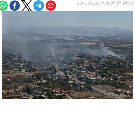
07.07.202 מאת:
منير فؤاد فرو