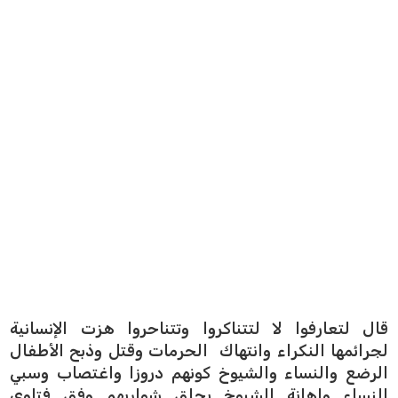
قال لتعارفوا لا لتتناكروا وتتناحروا هزت الإنسانية
لجرائمها النكراء وانتهاك الحرمات وقتل وذبح الأطفال
الرضع والنساء والشيوخ كونهم دروزا واغتصاب وسبي
النساء وإهانة الشيوخ بحلق شواربهم وفق فتاوي