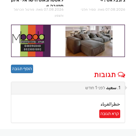
ג'ונבלאט !
לאסטרונאוט הישראלי איתן
סטיבה
07.08.2026 מאת: סמיר חלבי
07.08.2026 מאת: פורטל הכרמל
והצפון
הוסף תגובה
תגובות
1.
سعيد
לפני 1 חודש
خطرالغرباء
קרא תגובה