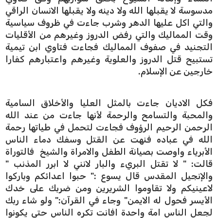
مدسوسة لا يقبلها الله ولا دينه ولا يقبلها الانسان الراقي
والتي اكل عليها الدهر وشرب جاءت في ظروف سياسية
وقت المماليك والتي رفض الدروز وغيرهم من الأقليات
التجنيد في صفوف المماليك فجاءت فتاوي ابن تيمية
تستبيح قتل الدروز والعلوية وغيرهم واعتبارهم كفارا
خارجين عن الإسلام.
فكل الاديان جاءت بالمثل العليا والأخلاق السامية
والمحبة والتسامح والرحمة لأنها جاءت من عند الله
الرحمن الرحيم الرؤوف فجاءت لتحمل في طياتها رحمة
الله في عباده فنهت عن القتل وسفك دماء الناس
الأبرياء واوصت بصيانة الطفل والامراة والشيخ فالتوراة
قالت: " لا تقتل البريء والبار لانني لا ابرر المذنب "
والإنجيل المقدس قال يسوع :" حبوا اعدائكم وباركوا
لاعينيكم ولا تقاوموا الشريرين ومن ضربك على خدك
الأيسر فحول له الايمن" وجاء في القرآن:" ولو شاء ربك
لجعل الناس امة واحدة افانت تكره الناس حتى يكونوا