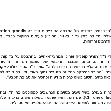
ילת. מדובר במין נדיר באזור, המופיע לעיתים רחוקות בלבד, ב
זרמים והרוחות.
די ד”ר
צפריר קופליק
ופרופ’
תמר גי”א-חיים
ם הייחודיים, ובהם המבנה הריבועי של פעמון המדוזה וזרועותי
 מדוזות, אלא בפרטים בודדים בלבד,” אומר ד”ר אסף זבולוני, אקו
ם. “הסיכוי להיתקל במדוזה כזו בים נמוך מאוד, ואין כל סיבה לפ
אה מהים, חשוב פשוט לגלות מודעות ולהכיר את סביבת הטבע".
כרות בעולם בשל מינים מסוימים הנחשבים למסוכנים במיוחד, ובה
הים” האוסטרלית (Chironex fleckeri). עם זאת, המין שתועד באילת שונה. צריבת
אינה משתווה לעוצמת הארס של המינים הקטלניים מאוסטרליה.