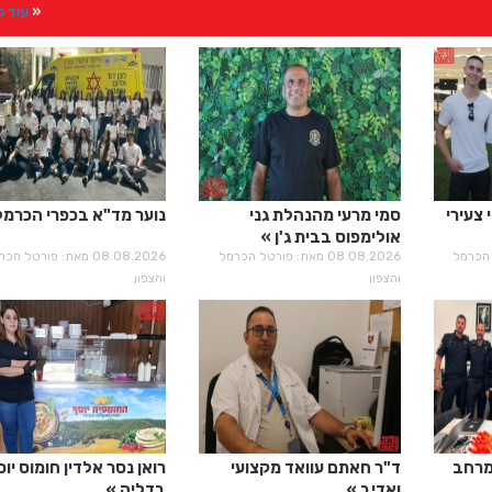
עוד 
 צעירי
סמי מרעי מהנהלת גני
נוער מד"א בכפרי הכרמל
אולימפוס בבית ג'ן
רטל הכרמל
08.08.2026 מאת: פורטל הכרמל
08.08.2026 מאת: פורטל ה
והצפון
והצפון
מרחב
ד"ר חאתם עוואד מקצועי
רואן נסר אלדין חומוס יוס
ואדיב
בדליה