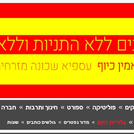
ים
פוליטיקה
ספורט
חינוך ותרבות
חברה
גלריית היום
מדור נפטרים
גולשים כותבים
שונות