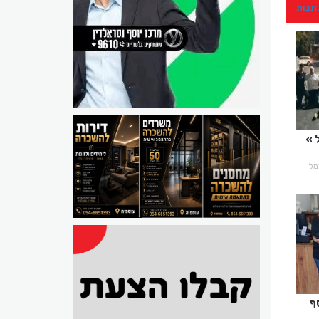
כתבות
כרמל
ף