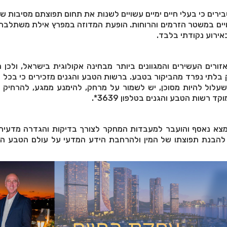
רים כי בעלי חיים ימיים עשויים לשנות את תחום תפוצתם מסיבות שונ
שינויים במשטר הזרמים והרוחות. הופעת המדוזה במפרץ אילת משתלב
אירוע נקודתי בלבד.
ורים העשירים והמגוונים ביותר מבחינה אקולוגית בישראל, ולכן
לק בלתי נפרד מהביקור בטבע. ברשות הטבע והגנים מזכירים כי בכל
 שעלול להיות מסוכן, יש לשמור על מרחק, להימנע ממגע, להרחיק
ד רשות הטבע והגנים בטלפון 3639*.
צא נאסף והועבר למעבדות המחקר לצורך בדיקות והגדרה מדעית 
להבנת תפוצתו של המין ולהרחבת הידע המדעי על עולם הטבע היי