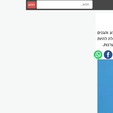
חפש
 והגנים
ה להיות
רנות.