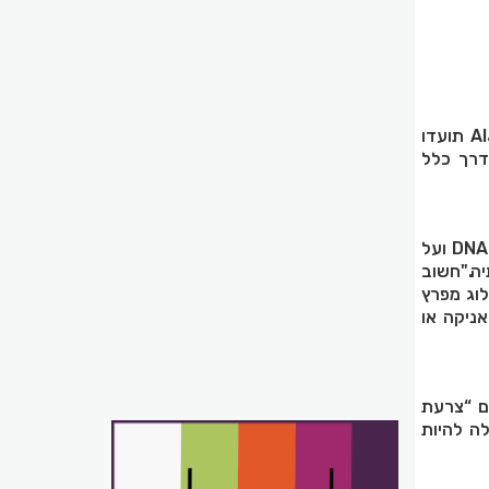
תיעוד מיוחד במפרץ אילת: פרטים בודדים של המדוזה הקובייתית הנדירה Alatina grandis תועדו
דרך כלל
, בהתבסס על בדיקות DNA ועל
ה."חשוב
לוג מפרץ
אניקה או
ם “צרעת
ו עלולה להיות