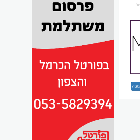
רמל
ובה