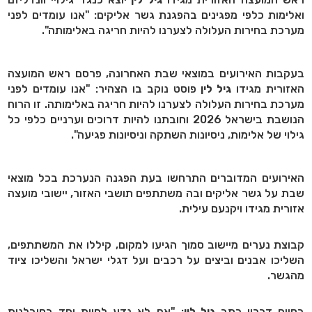
ואלימות כלפי מפגינים בהפגנת גשר אליקים: "אנו עומדים לפני
מערכת בחירות העלולה לצערנו להיות חריגה באלימותה".
בעקבות האירועים במוצאי שבת האחרונה, פרסם ראש המועצה
האזורית מגידו
גיל לין
פוסט נוקב בו הצהיר: "אנו עומדים לפני
מערכת בחירות העלולה לצערנו להיות חריגה באלימותה. זו הרוח
הנושבת בישראל 2026 וחובתנו להיות דרוכים וערניים כלפי כל
גילוי של אלימות, ניסיונות השתקה וניסיונות פגיעה".
האירועים המדוברים התרחשו בעת הפגנה הנערכת בכל מוצאי
שבת על גשר אליקים ובה משתתפים תושבי האזור, יישובי מועצה
אזורית מגידו ויקנעם עילית.
קבוצת נערים מיישוב סמוך הגיעו למקום, קיללו את המשתתפים,
השליכו אבנים וביצים על רכבים ועל דגלי ישראל והשליכו ציוד
מהגשר.
בסיום דבריו כתב
גיל לין
: "אם לא נדע לחיות יחד בסובלנות