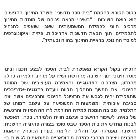
בקול הקורא להקמת "בית ספר חדשני" משרד החינוך הדגיש כי
הוא רואה חשיבות "בשינוי מראה פניהם של מוסדות החינוך
מרכיב חיוני ללמידה המשמעותית שאנו שואפים להנחיל
לתלמידים, תוך הבאת חדשנות אדריכלית, פיזית ואיקונוגרפית
למוסד החינוכי, בראיית החינוך בהווה ובעתיד".
הזכייה בקול הקורא מאפשרת לבית הספר לבצע תכנון ובינוי
מוסד חינוכי תוך חשיבה מחודשת ושיח על מרחב הלמידה כחלק
מהחזון, הצרכים הפדגוגיים והאמירה העיצובית של המוסד
החינוכי. את המשך התהליך תלווה וועדה פדגוגית-אדריכלית
שתפקידה יהיה לגבש את הרציונל החינוכי והרכיבים אשר יצרו
סביבה איכותית ומשמעותית המשפיעה על עיצוב דמותו של
התלמיד. סביבה תומכת למידה התורמת לרווחה הפיזית והרגשית
של באיה, לשיפור ההישגים ועיצוב חווית הלמידה. בכך, יתאפשר
לבנות מחדש את בית הספר שבט סופר בצורה פדגוגיה חדשנית,
מחשבה מעמיקה על תהליכי הלימוד בעידן הנוכחי, התאמת
המבנים ויצירת מרחבי למידה מודולאריים המותאמים לגישות ב-