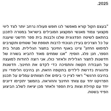
2025.
"בעצם הקול קורא מאפשר לנו חופש פעולה נרחב יותר לצד ליווי
מקצועי צמוד מאנשי המקצוע המובילים בישראל במטרה לתכנן
בהתאם לשיטה הפדגוגית שלנו ולבנות בית ספר חדשני שיענה
על כל הצרכים בעידן הנוכחי לרבות תוספת של שטחים ותקציבים
למימוש החזון" ציינו באגף החינוך בחצור הגלילית. מנהל בית
הספר, חנן פלג, הוסיף: "אנו שמחים מאוד להביא בשורה של
חדשנות לחצור הגלילית ולאזור כולו, אני רוצה להודות למועצה
על העבודה הקשה והתמיכה כדי לקדם את החינוך. חדשנות
פדגוגית נדרשת לילדים בתקופה הזאת, הן בהיבט הלימודי והן
בהיבט הרגשי" ראוי לציין כי בימים אלו הצוותים עמלים על תכנון
הפרויקט יחד עם צוותי החינוך וההוראה, בהמשך יתקיימו דיונים
יחד עם קהילת וצוות בית הספר ולאחר מכן יציאה לשלב הביצוע
הפיזי בשטח.