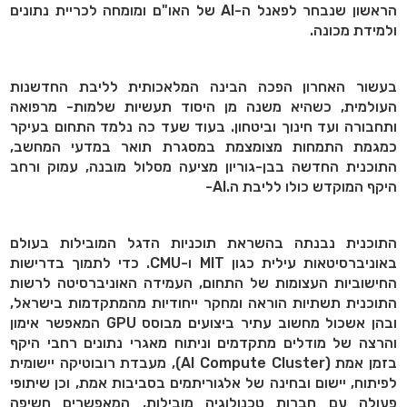
הראשון שנבחר לפאנל ה-AI של האו"ם ומומחה לכריית נתונים
ולמידת מכונה.
בעשור האחרון הפכה הבינה המלאכותית לליבת החדשנות
העולמית, כשהיא משנה מן היסוד תעשיות שלמות- מרפואה
ותחבורה ועד חינוך וביטחון. בעוד שעד כה נלמד התחום בעיקר
כמגמת התמחות מצומצמת במסגרת תואר במדעי המחשב,
התוכנית החדשה בבן-גוריון מציעה מסלול מובנה, עמוק ורחב
היקף המוקדש כולו לליבת ה.AI-
התוכנית נבנתה בהשראת תוכניות הדגל המובילות בעולם
באוניברסיטאות עילית כגון MIT ו-CMU. כדי לתמוך בדרישות
החישוביות העצומות של התחום, העמידה האוניברסיטה לרשות
התוכנית תשתיות הוראה ומחקר ייחודיות מהמתקדמות בישראל,
ובהן אשכול מחשוב עתיר ביצועים מבוסס GPU המאפשר אימון
והרצה של מודלים מתקדמים וניתוח מאגרי נתונים רחבי היקף
בזמן אמת (AI Compute Cluster), מעבדת רובוטיקה יישומית
לפיתוח, יישום ובחינה של אלגוריתמים בסביבות אמת, וכן שיתופי
פעולה עם חברות טכנולוגיה מובילות, המאפשרים חשיפה