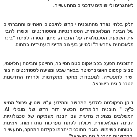
לאתגרים וליישומים עדכניים מהתעשייה.
חלק בלתי נפרד מהתוכנית יוקדש להיבטים האתיים והחברתיים
של הבינה המלאכותית. הסטודנטיות והסטודנטים יוכשרו להבין
את השפעת הטכנולוגיה על החברה, מתוך מטרה לפתח "בינה
מלאכותית אחראית" ולסייע בעיצוב מדיניות עתידית בתחום.
התוכנית תפעל בלב אקוסיסטם הסייבר, ההייטק והביטחון הלאומי,
סביב קמפוס האוניברסיטה בבאר שבע ומציעה לסטודנטים חיבור
ישיר לתעשייה, למעבדות מחקר מתקדמות ולחזית החדשנות
הטכנולוגית בישראל.
דיקן הפקולטה למדעי המחשב והמידע ע"ש שטיין,
פרופ' מתיא
כ"ץ
: " תוכנית הלימודים תכשיר דור חדש של מובילי AI,
המשלבים מצוינות מדעית עם הבנה מעמיקה של טכנולוגיות
הבינה המלאכותית ויכולת לפתח מערכות מתקדמות, אמינות
ובטוחות לשימוש. בוגרי התוכנית יתרמו לקידום המחקר, התעשייה
והחדשנות הטכנולוגית בישראל".