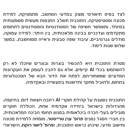
לצד בסיס תיאורטי מוצק במדעי המחשב, מתמטיקה, למידת
מכונה וסטטיסטיקה, התוכנית תשלב התנסות מעשית משמעותית
במיוחד, ותאפשר חשיפה של הסטודנטיות והסטודנטים לתחומים
מתקדמים ועדכניים בבינה מלאכותית, בין היתר: למידה עמוקה,
מודלים גנרטיביים, עיבוד שפה טבעית וראייה ממוחשבת, במשך
שלוש שנות לימוד.
מטרת התוכנית היא להכשיר בוגרות ובוגרים שיוכלו לא רק
להשתמש בכלי AI קיימים, אלא גם להבין לעומק את העקרונות
המדעיים שמאחוריהם, לפתח את הדור הבא של הטכנולוגיות
בתחום, ולהוביל מחקר וחדשנות בתעשייה ובאקדמיה.
התוכנית נשענת על קהילת חוקרי AI רחבה ויוצאת דופן בהיקפה,
מהגדולות בישראל ביחידה אקדמית אחת, הכוללת חוקרים
מובילים בעלי הכרה בינלאומית במגוון תחומי הבינה המלאכותית.
בין חברי הסגל נמנים
פרופ' ערן טרייסטר
, מומחה ללמידת מכונה
וחישוב מדעי, שיכהן כראש התוכנית, ו
פרופ' ליאור רוקח,
הישראלי