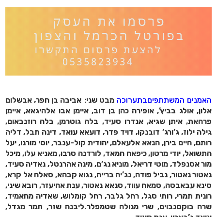
האמנים המשתתפיםבתערוכה
מבט שני
:
אביבה בן חפר, אבשלום
אלון, אולג בביץ’, אופירה כהן בן דוב, איימן אבו אלהיגאא, איימן
פרחאת, איתן שגיא, אנדרו סעיד, בלה גוטרמן, בלה רוזנבאום,
גילה ילוז, ג’ורג’ דובנקו, דויד פדר, דועאא עואד, דינה תבל, דליה
רותם, חיים בירן, הנאא אלעאלם, יהודית קול-ענבר, יוסי מורנו, יעל
התשואל, יודי מרטון, כיפאח חמאד, לורדנה סרבו, מאניא עלו, מיכל
מור אסנפלד, מוטי דריאל, מוניא נג’ם, מינה אהרנטל, נאדיה סעיד,
נאטור נאטור, נביל פודה, נג’יה ברייה, נגוא קבהא, סאלח אל קרא,
סינא עבאבסה, סמאח עווד, סנאא נאטור, ענת אחיעזר, רובא שיני,
רונית תמרי, רותי סגל, רחל גלבר, רחל קומלוש, שאדיה מחאמיד,
שרה בוקסנבוים, שרי מנולה שטמפלר.ליבנה שזר, תמר מגדל,