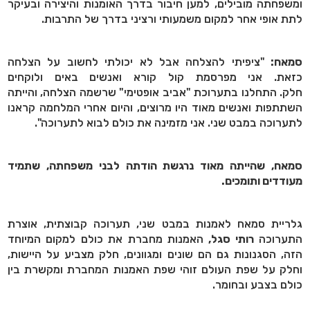
ומשפחתה מובילים, למען חיבור בדרך האומנות והיצירה ובעיקר
לתת אופי אחר למקום משמעותי ורציני בדרך של התרבות.
סמאח:
"ציפיתי להצלחה אבל לא יכולתי לחשוב על הצלחה
כזאת. אני מפרסמת קול קורא ואנשים באים ולוקחים
חלק. התחלנו בתערוכת "אביב אופטימי" שרשמה הצלחה, והייתה
השתתפות ואנשים מאוד היו מרוצים, והיום אחרי המלחמה קראנו
לתערוכה במבט שני. אני מזמינה את כולם לבוא לתערוכה".
סמאח, שהייתה מאוד נרגשת הודתה לבני משפחתה, שתמיד
מעודדים ותומכים.
גלריית סמאח לאמנות במבט שני, תערוכה קבוצתית, אוצרת
התערוכה
רותי סגל,
האמנות מחברת את כולם למקום המיוחד
הזה, הסגנונות גם הם שונים ומגוונים, חלק מצביע על היישות,
וחלק על שפת העולם זוהי שפת האמנות המחברת ומקשרת בין
כולם בצבע ובחומר.