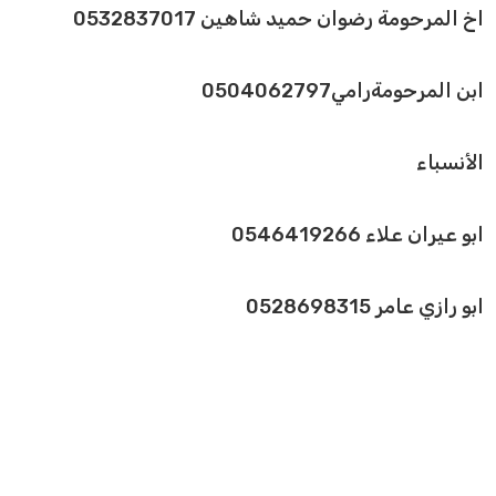
اخ المرحومة رضوان حميد شاهين 0532837017
ابن المرحومةرامي0504062797
الأنسباء
ابو عيران علاء 0546419266
ابو رازي عامر 0528698315