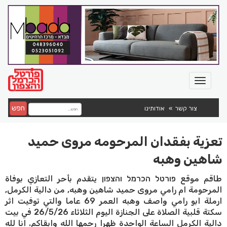
חפש
צור קשר
אודותינו
تعزية بفقدان المرحومه مروى حميد
شاهين وهبه
طاقم موقع פורטל הכרמל והצפון يتقدم بأحر التعازي بوفاة
المرحومة ام رامي مروى حميد شاهين وهبه, من دالية الكرمل,
ارملة ابو رامي واصف وهبه العمر 69 عاما والتي توفيت اثر
سكتة قلبية الصلاة على الجنازة اليوم الثلاثاء 26/5/26 في بيت
دالية الكرمل الساعة الواحدة ظهرا رحمها الله وابقاكم. انا لله