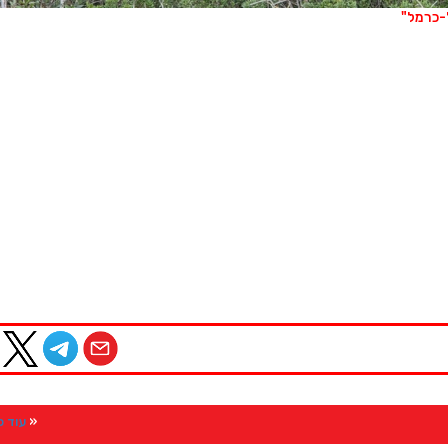
ל-כרמל"
עוד 