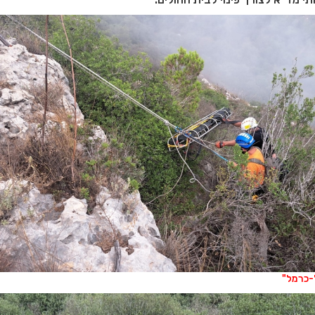
ל-כרמל"