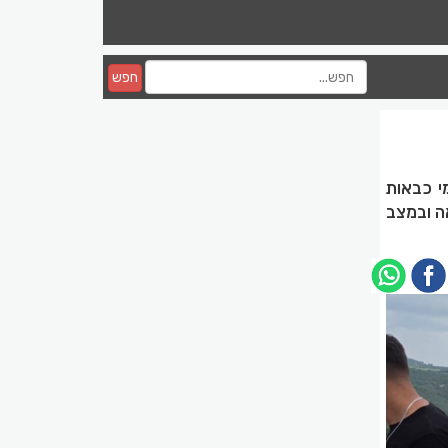
חפש
מי כבאות
ה ובמצב