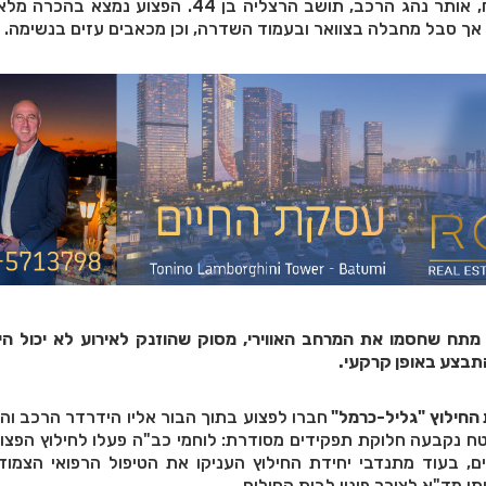
עם הגעת הכוחות לשטח, אותר נהג הרכב, תושב הרצליה בן 44. הפצוע 
 אך סבל מחבלה בצוואר ובעמוד השדרה, וכן מכאבים עזים בנשימה.
תח שחסמו את המרחב האווירי, מסוק שהוזנק לאירוע לא יכול היה
תבצע באופן קרקעי.
 החילוץ "גליל-כרמל"
חברו לפצוע בתוך הבור אליו הידרדר הרכב וה
שטח נקבעה חלוקת תפקידים מסודרת: לוחמי כב"ה פעלו לחילוץ הפצ
 בעוד מתנדבי יחידת החילוץ העניקו את הטיפול הרפואי הצמוד ו
י מד"א לצורך פינוי לבית החולים.