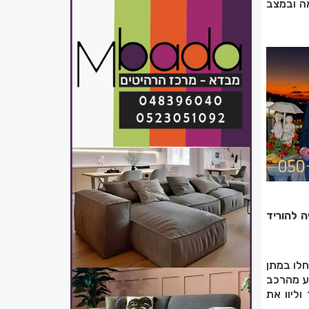
נמצא בהכרה מלאה ובמצב
 להוריד
חלו במתן
וע מהרכב
ליוו את