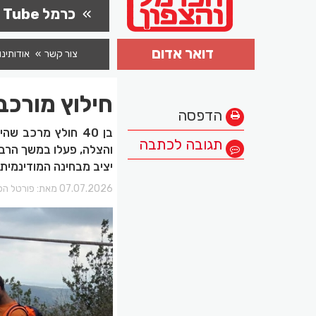
כרמל Tube
דואר אדום
צור קשר
אודותינו
חילוץ מורכ
הדפסה
בן 40 חולץ מרכב 
תגובה לכתבה
והצלה, פעלו במשך הרב
יציב מבחינה המודינמית
07.07.2026 מאת:
פורטל הכ