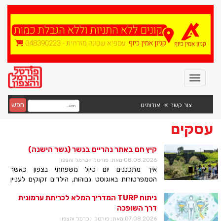
חפש
צור קשר
אודותינו
עסקים
קיץ חם באתר נהריים בגשר (גשר הישנה)
08.08.2026 מאת: פורטל הכרמל והצפון
איך מתכננים יום טיול משפחתי בצפון כאשר
הטמפרטורות באוגוסט גבוהות, הילדים זקוקים לעניין
וההורים אינם רוצים לבלות שעות במסלול חשוף לשמש?
ניתוח TURP המדריך המלא לכריתת ערמונית
אתר "נהריים-בגשר" (גשר הישנה) מציע פתרון המשלב
דרך השופכה
בין תצפית מוצלת, חללים ממוזגים, מיצגים אור־קוליים
וסיורי ערב המתקיימים בשעות הנעימות יותר של היממה.
07.08.2026 מאת: פורטל הכרמל והצפון