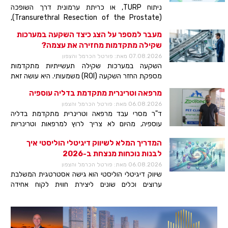
ניתוח TURP, או כריתת ערמונית דרך השופכה
(Transurethral Resection of the Prostate),
הוא הליך כירורגי לטיפול בהגדלה שפירה של הערמונית
מעבר למספר על הצג כיצד השקעה במערכות
(BPH). למעשה, מטרת הניתוח היא להסיר את הרקמה
שקילה מתקדמות מחזירה את עצמה?
שחוסמת את זרימת השתן.
07.08.2026 מאת: פורטל הכרמל והצפון
השקעה במערכות שקילה תעשייתיות מתקדמות
מספקת החזר השקעה (ROI) משמעותי. היא עושה זאת
באמצעות צמצום בזבוז חומרי גלם, שיפור בקרת האיכות
מרפאה וטרינרית מתקדמת בדליה עוספיה
ועמידה בתקנים רגולטוריים. בנוסף, מערכות אלו
06.08.2026 מאת: פורטל הכרמל והצפון
מייעלות תהליכים תפעוליים. הן פועלות דרך אוטומציה,
ד"ר מסרי עבד מרפאה וטרינרית מתקדמת בדליה
הפחתת טעויות אנוש וניהול מלאי מדויק, ובכך תורמות
עוספיה, מהיום לא צריך לרוץ למרפאות וטרינריות
ישירות לשורה התחתונה של העסק.
רחוקות, כדי לטפל בבעלי החיים שלכם, נפתחה מרפאה
המדריך המלא לשיווק דיגיטלי הוליסטי איך
וטרינרית ZOOTOPIA, מהמתקדמות בארץ, בדאלית אל
לבנות נוכחות מנצחת ב-2026
כרמל, לבירורים ופניות זמינים 24 שעות.
06.08.2026 מאת: פורטל הכרמל והצפון
שיווק דיגיטלי הוליסטי הוא גישה אסטרטגית המשלבת
ערוצים וכלים שונים ליצירת חווית לקוח אחידה
ומסונכרנת. במקום להתמקד בקמפיין בודד, הגישה
י
בוחנת את כל נקודות המגע של הלקוח עם המותג,
עה
ממדיה חברתית ועד לתוכן באתר, כדי לבנות מערכת
פכת
יחסים ארוכת טווח ולהשיג צמיחה עסקית בת קיימא.