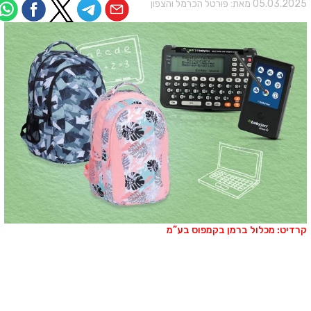
05.03.202 מאת:
פורטל הכרמל והצפון
רדיט: מכלול ברמן בקמפוס בע”מ