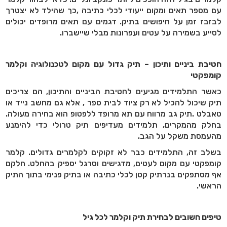
עם מספר תאים ומקום ייעודי לכלי כתיבה
,
כך שהילד לא יצטרך
לבזבז זמן על חיפושים בתיק. דגמים עם תאים מרופדים יכולים
לסייע בשמירה על עטים ועפרונות מבלי שיישברו
.
חטיבת ביניים ותיכון – תיק גדול עם מקום לטכנולוגיה וקלמר
קומפקטי
כאשר התלמידים מגיעים לחטיבת הביניים והתיכון, הם צריכים
תיק שיכול להכיל לא רק ציוד לבית ספר
,
אלא גם מחשב נייד או
טאבלט
.
תיק גב מרווח עם תא מרופד ללפטופ הוא בחירה מעולה.
בחלק מהמקרים, תלמידים מעדיפים תיק טרולי כדי להימנע
מהעמסת משקל על הגב
.
בשלב זה, התלמידים כבר לא זקוקים לקלמרים גדולים. קלמר
קומפקטי עם מקום לעטים, מדגישים וסרגל יספיק בהחלט. חלקם
אף מסתפקים בנרתיק קטן לכלי כתיבה או בתיק פנימי בתוך התיק
הראשי
.
טיפים חשובים לבחירת תיק וקלמר לכל גיל