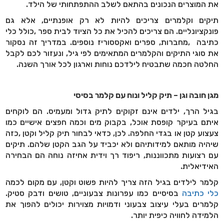
את המוצרים הנכונים בהתאם לשלב ההתפתחותי של הילד
.
תיקים וקלמרים צריכים להיות לא רק אופנתיים, אלא גם
פונקציונליים. הם צריכים להכיל את כל הציוד לבית ספר
,
כולל כלי
כתיבה
,
מחברות, ספרים ואקססוריז נוספים. במדריך זה נסקור
את סוגי התיקים והקלמרים המתאימים לפי גיל, ונעזור לכם לקבל
החלטה חכמה שתבטיח לילדכם נוחות וארגון לכל אורך השנה
.
מגן חובה וגן – תיק קליל ונוח עם קלמר בסיסי
בגיל הרך, ילדים אינם זקוקים לתיק גדול ומעמיס. הם לוקחים
איתם בעיקר קופסת אוכל, בקבוק מים וכמה חפצים אישיים כמו
צעצוע קטן או בגדי החלפה. לכן, כדאי לבחור תיק קליל וקטן
,
כזה
שיהיה מותאם למידותיהם ולא יכביד על הגב הקטן שלהם. תיקים
עם רצועות מתכווננות, ריפוד רך וידית אחיזה נוחה הם הבחירה
האידיאלית
.
קלמר לילדים בגיל הזה צריך להיות פשוט וקטן, עם מקום לכמה
כלי כתיבה
בסיסיים כמו עפרונות צבעוניים, טושים ודבק סטיק.
קלמרים בעלי עיצוב צבעוני ודמויות מצוירות יכולים להפוך את
הלמידה לחוויה כיפית יותר
.