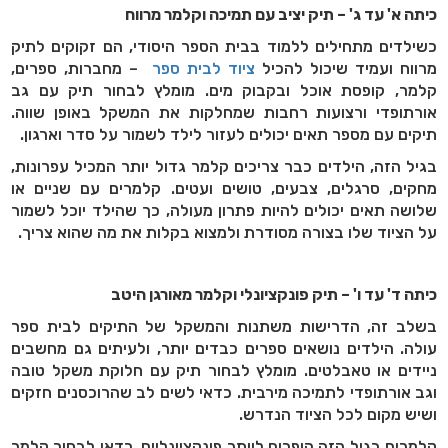
כיתה א' עד ג' – תיק יציב עם תמיכה וקלמר מרווח
כשילדים מתחילים ללמוד בבית הספר היסודי, הם זקוקים לתיק
מרווח ועמיד שיכול להכיל
ציוד לבית ספר
–
מחברות, ספרים,
קלמר, קופסת אוכל ובקבוק מים. מומלץ לבחור תיק עם גב
אורתופדי ורצועות רחבות שמחלקות את המשקל באופן שווה.
תיקים עם מספר תאים יכולים לעזור לילד לשמור על סדר וארגון
.
בגיל הזה, הילדים כבר צריכים קלמר גדול יותר המכיל עפרונות,
מחקים, סרגלים, צבעים, טושים ועטים. קלמרים עם שניים או
שלושה תאים יכולים להיות פתרון מעולה, כך שהילד יוכל לשמור
על הציוד שלו בצורה מסודרת ולמצוא בקלות את מה שהוא צריך
.
כיתה ד' עד ו' – תיק פונקציונלי וקלמר מאורגן היטב
בשלב זה, הדרישות משתנות והמשקל של התיקים לבית ספר
עולה. הילדים נושאים ספרים כבדים יותר, ולעיתים גם מחשבים
ניידים או טאבלטים. מומלץ לבחור תיק עם חלוקת משקל טובה
וגב אורתופדי לתמיכה מירבית. כדאי לשים לב שהרוכסנים חזקים
ושיש מקום לכל הציוד הנדרש
.
קלמרים בגיל הזה הופכים ליותר פונקציונליים. כדאי לבחור קלמר