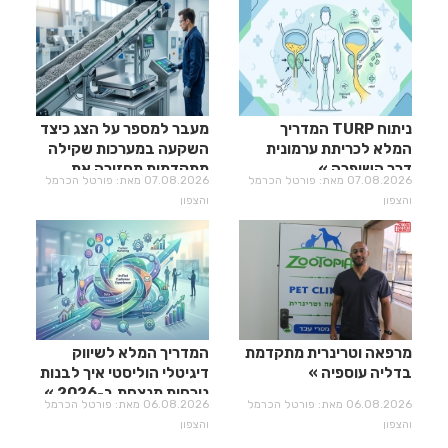
ניתוח TURP המדריך
מעבר למספר על הצג כיצד
המלא לכריתת ערמונית
השקעה במערכות שקילה
דרך השופכה
מתקדמות מחזירה את
07.08.2026 מאת: פורטל הכרמל
07.08.2026 מאת: פורטל הכרמל
עצמה?
והצפון
והצפון
מרפאה וטרינרית מתקדמת
המדריך המלא לשיווק
בדליה עוספיה
דיגיטלי הוליסטי איך לבנות
נוכחות מנצחת ב-2026
06.08.2026 מאת: פורטל הכרמל
06.08.2026 מאת: פורטל הכרמל
והצפון
והצפון