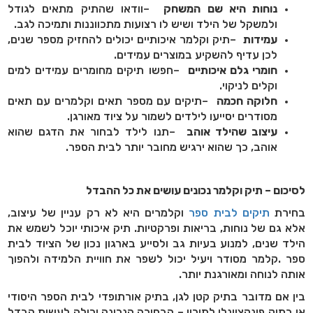
נוחות היא שם המשחק
–
וודאו שהתיק מתאים לגודל
ולמשקל של הילד ושיש לו רצועות מתכווננות ותמיכה לגב
.
עמידות
–
תיק וקלמר איכותיים יכולים להחזיק מספר שנים,
לכן עדיף להשקיע במוצרים עמידים
.
חומרי גלם איכותיים
–
חפשו תיקים מחומרים עמידים למים
וקלים לניקוי
.
חלוקה חכמה
–
תיקים עם מספר תאים וקלמרים עם תאים
מסודרים יסייעו לילדים לשמור על ציוד מאורגן
.
עיצוב שהילד אוהב
–
תנו לילד לבחור את הדגם שהוא
אוהב, כך שהוא ירגיש מחובר יותר לבית הספר
.
לסיכום – תיק וקלמר נכונים עושים את כל ההבדל
בחירת
תיקים לבית ספר
וקלמרים היא לא רק עניין של עיצוב,
אלא גם של נוחות, בריאות ופרקטיות. תיק איכותי יוכל לשמש את
הילד שנים, למנוע בעיות גב ולסייע בארגון נכון של הציוד לבית
ספר
.
קלמר מסודר ויעיל יכול לשפר את חוויית הלמידה ולהפוך
אותה לנוחה ומאורגנת יותר
.
בין אם מדובר בתיק קטן לגן, בתיק אורתופדי לבית הספר היסודי
או בתיק פונקציונלי לתיכון – הבחירה הנכונה יכולה לעשות הבדל