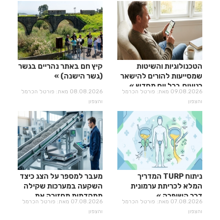
הטכנולוגיות והשיטות
קיץ חם באתר נהריים בגשר
שמסייעות להורים להישאר
(גשר הישנה)
רגועים בכל יום מחדש
09.08.2026 מאת: פורטל הכרמל
08.08.2026 מאת: פורטל הכרמל
והצפון
והצפון
ניתוח TURP המדריך
מעבר למספר על הצג כיצד
המלא לכריתת ערמונית
השקעה במערכות שקילה
דרך השופכה
מתקדמות מחזירה את
07.08.2026 מאת: פורטל הכרמל
07.08.2026 מאת: פורטל הכרמל
עצמה?
והצפון
והצפון