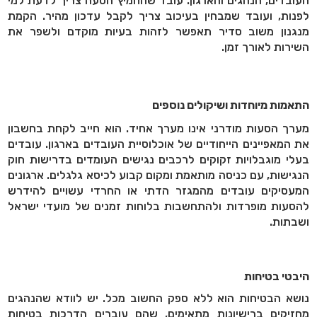
העובדים, הנהגים והארגון. עובד שהחמיץ הסעה צריך לדעת למי
לפנות, ועובד שמבחין בעיכוב צריך לקבל עדכון מהיר. הקמת
מנגנון משוב סדיר תאפשר לזהות בעיות מוקדם ולשפר את
השירות לאורך זמן
.
התאמות מיוחדות ושיקולים נוספים
מערך הסעות מודרני אינו מערך אחיד. הוא חייב לקחת בחשבון
את המאפיינים הייחודיים של אוכלוסיית העובדים בארגון. עובדים
בעלי מוגבלויות זקוקים לרכבים נגישים העומדים בדרישות חוק
הנגישות, עם כניסה מותאמת ומקום קבוע לכיסא גלגלים. ארגונים
המעסיקים עובדים מהמגזר הדתי או החרדי עשויים להידרש
להסעות מופרדות ולהתחשבות בלוחות זמנים של מועדי ישראל
ושבתות
.
היבטי בטיחות
נושא הבטיחות הוא ללא ספק החשוב מכל. יש לוודא שהנהגים
מחזיקים ברישיונות מתאימים, שהם עוברים הדרכות בטיחות