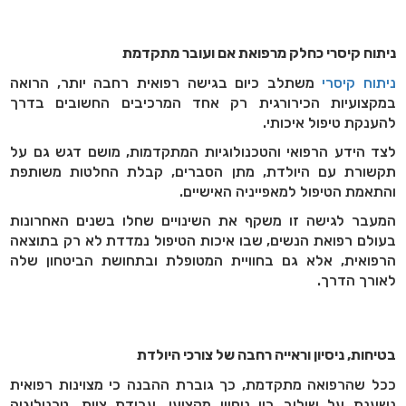
ניתוח קיסרי כחלק מרפואת אם ועובר מתקדמת
ניתוח קיסרי
משתלב כיום בגישה רפואית רחבה יותר, הרואה
במקצועיות הכירורגית רק אחד המרכיבים החשובים בדרך
להענקת טיפול איכותי.
לצד הידע הרפואי והטכנולוגיות המתקדמות, מושם דגש גם על
תקשורת עם היולדת, מתן הסברים, קבלת החלטות משותפת
והתאמת הטיפול למאפייניה האישיים.
המעבר לגישה זו משקף את השינויים שחלו בשנים האחרונות
בעולם רפואת הנשים, שבו איכות הטיפול נמדדת לא רק בתוצאה
הרפואית, אלא גם בחוויית המטופלת ובתחושת הביטחון שלה
לאורך הדרך.
בטיחות, ניסיון וראייה רחבה של צורכי היולדת
ככל שהרפואה מתקדמת, כך גוברת ההבנה כי מצוינות רפואית
נשענת על שילוב בין ניסיון מקצועי, עבודת צוות, טכנולוגיה