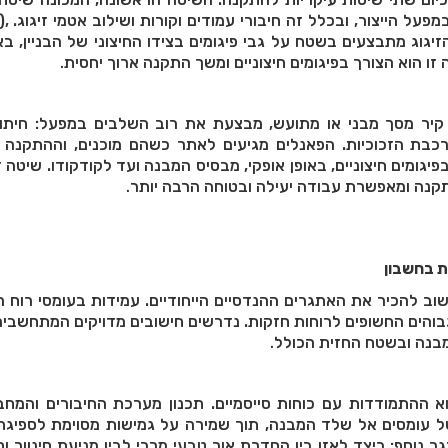
System), כוללת הכ
גוג מתבצעים בשטח על גבי פיגומים בצידו החיצוני של הבניין, באו
זו הוא הצורך בפיגומים חיצוניים ומשך התקנה ארוך יחסית
.
קיר מסך מבני או מתועש, מבצעת את רוב השלבים במפעל: חיתוך,
הרכבת הזכוכיות. הפאנלים מגיעים לאתר כשהם מוכנים, וההתקנה
יגומים חיצוניים, באופן אופקי, מבסיס המבנה ועד לקודקודו. שיטה 
נה ומאפשרת עבודה יעילה ובטוחה הרבה יותר
.
ת בחשבון
וב להכיר את האתגרים ההנדסיים הייחודיים. עמידות בעומסי רוח ה
גבוהים החשופים לרוחות חזקות. נדרשים חישובים מדויקים המתחשב
מבנה ובשטח החזית הכולל
.
 ההתמודדות עם כוחות סייסמיים. תכנון מערכת החיבורים והמחבר
 עומסים אל שלד המבנה, תוך שמירה על גמישות מסוימת לספיגת 
נוסף: כיצד לאזן בין החדרת אור טבעי מרבי לבין מניעת סינוור וח