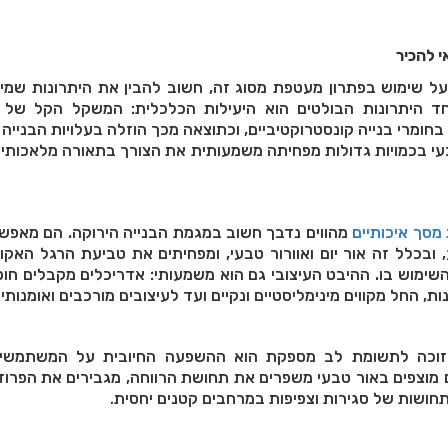
י להכיר
 שימוש בפתרון מעטפת מסוג זה, חשוב להבין את היתרונות שמיי
חד היתרונות הבולטים הוא היעילות הכלכלית: המשקל הקל של
חומרי בנייה קונסטרוקטיביים, וכתוצאה מכך הוזלה בעלויות הבנייה 
י בכמויות גדולות מפחיתה משמעותית את הצורך בתאורה מלאכותי
 מסך איכותיים
מהווים נדבך חשוב במגמת הבנייה הירוקה. הם מאפשר
ובכלל זה אור יום ואוורור טבעי, ומפחיתים את טביעת הרגל האקו
שימוש בו. ההיבט העיצובי גם הוא משמעותי: אדריכלים מקבלים חופ
ת, החל מקווים מינימליסטיים ונקיים ועד לעיצובים מורכבים ואומנותיי
 זוכה לתשומת לב מספקת הוא ההשפעה החיובית על המשתמשים 
 מוצפים באור טבעי משפרים את תחושת הרווחה, מגבירים את הפרוד
חושות של סגירות וצפיפות במרחבים קטנים יחסית
.