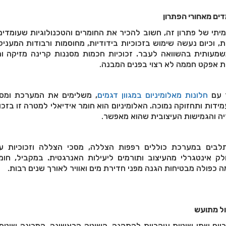
דים מאחורי הפתרון
יתי של פתרון זה, חשוב להכיר את החומרים והטכנולוגיות שעומדים
 וכיום נעשה שימוש בזכוכיות בידודיות, מחוסמות ורבודות המעניק
שמעותית בהשוואה לעבר. זכוכיות חכמות מסננות קרינה מזיקה ו
רת אפקט חממה לא רצוי בפנים המבנה
.
ד עם
חלונות מאלומיניום במגוון דגמים
, משלימים את המערכת ומס
עמידות ותחזוקה נמוכה. האלומיניום הוא חומר אידיאלי למטרה זו בזכ
זיה והגמישות העיצובית שהוא מאפשר
.
לבים במערכת כוללים רפפות הצללה, מסכי הצללה וזכוכיות 
לק אינטגרלי מהעיצוב ותורמים ליעילות האנרגטית. במקביל, חומ
כפולה מבטיחות הגנה מפני חדירת מים ואוויר לאורך שנים רבות
.
ל מתועש
יום שתי שיטות עיקריות להתקנה. השיטה הראשונה, המכונה שיטת המקלו