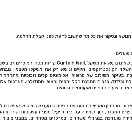
הנושא ונסקור את כל מה שחשוב לדעת לפני קבלת החלטה
.
 פועלים
קירות מסך, המוכרים גם בשמם הלועזי Curtain Wall, הם רכיב מעטפת חיצונ
לד הקונסטרוקטיבי הקיים ונושא רק את משקלו העצמי. מבחינ
בעיקר משילוב של פרופילי אלומיניום קלים וזכוכיות מתקדמות,
 ובידוד. בזכות המבנה הקל יחסית והאופי המודולרי, מערכות אלו
אחורי הפתרון הוא יצירת מעטפת רציפה וכמעט שקופה, שמאפשרת ל
פנים המבנה, תוך שמירה על בידוד יעיל מפני רעש, חום וקור. זו ה
ירה מועדפת במגדלי משרדים, במרכזים מסחריים, במבני ציבור ו