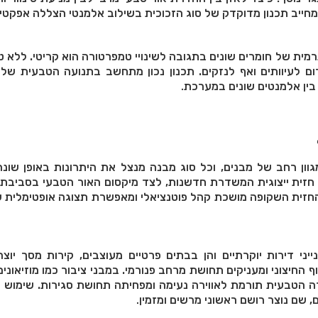
מחייב תכנון מדוקדק של סוג הזכוכית בשילוב אלמנטי הצללה אפקטיב
ת של חומרים שונים בתגובה לשינויי טמפרטורה הוא קריטי. ללא טיפ
ם לעיוותים ואף לנזקים. תכנון נכון מתחשב בתנועה הטבעית של 
ין אלמנטים שונים במערכת
.
ון רחב של מבנים, וכל סוג מבנה מנצל את היתרונות באופן שונה.
חזית ייצוגית המשדרת חדשנות, לצד מיקסום האור הטבעי בסביבת 
 החזית השקופה מושכת קהל פוטנציאלי ומאפשרת תצוגה אופטימלית ש
ייני דירות יוקרתיים והן בבתים פרטיים מעוצבים, קירות מסך יוצר
וף החיצוני ומעניקים תחושת מרחב פנורמי. במבני ציבור כמו מוזיאונים
רה הטבעית תורמת לאווירה נעימה ומפחיתה תחושת סגירות. שימוש נ
ם, שם נוצר רושם ראשוני מרשים ומזמין
.