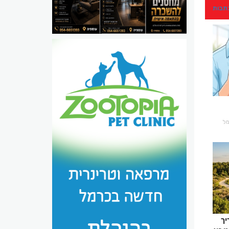
כתבות
רמל
יך