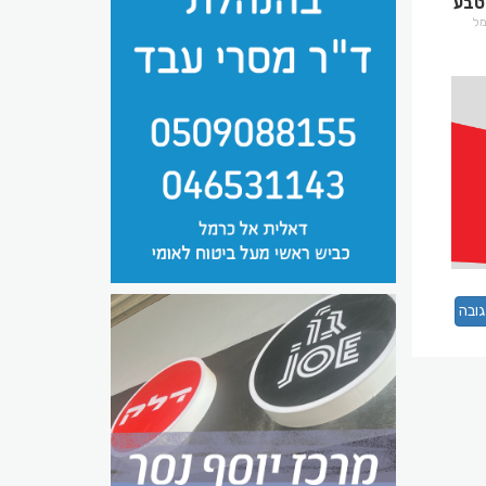
טבע
רמל
ובה