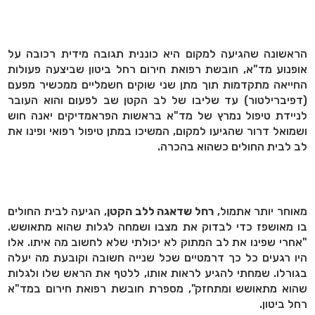
הראשונה שהגיעה למקום היא כוננית תגובה מידית רכובה על
אופנוע מד"א, חובשת רפואת חירום רחל ביטון שביצעה פעולות
החייאה מתקדמות תוך מתן שני שוקים חשמליים ממכשיר מפעם
(דפיברילטור) עד שליבו של לב הקטן שב לפעום והוא העובר
לניידת טיפול נמרץ של מד"א בראשות הפראמדיקים יאנה חוש
ושמואל דרור שהגיעו למקום, המשיכו במתן טיפול רפואי ופינו את
לב לבית החולים כשהוא בהכרה.
מאוחר יותר אתמול,
רחל שדאגה ללב הקטן
, הגיעה לבית החולים
בו מאושפז כדי לבדוק את מצבו ושמחה לגלות שהוא מתאושש.
"אחרי שפינו את לב המתוק לא יכולתי שלא לחשוב מה איתו. אלו
היו רגעים כל כך דרמטיים שכל שנייה חשובה וקובעת מה יעלה
בגורלו. שמחתי להגיע לראות אותו, ללטף את הראש שלו ולגלות
שהוא מתאושש ומתחזק", מספרת חובשת רפואת חירום במד"א
רחל ביטון.