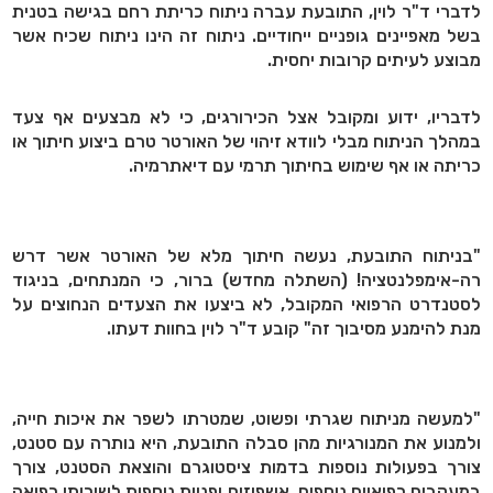
לדברי ד"ר לוין, התובעת עברה ניתוח כריתת רחם בגישה בטנית
בשל מאפיינים גופניים ייחודיים. ניתוח זה הינו ניתוח שכיח אשר
מבוצע לעיתים קרובות יחסית.
לדבריו, ידוע ומקובל אצל הכירורגים, כי לא מבצעים אף צעד
במהלך הניתוח מבלי לוודא זיהוי של האורטר טרם ביצוע חיתוך או
כריתה או אף שימוש בחיתוך תרמי עם דיאתרמיה.
"בניתוח התובעת, נעשה חיתוך מלא של האורטר אשר דרש
רה-אימפלנטציה! (השתלה מחדש) ברור, כי המנתחים, בניגוד
לסטנדרט הרפואי המקובל, לא ביצעו את הצעדים הנחוצים על
מנת להימנע מסיבוך זה" קובע ד"ר לוין בחוות דעתו.
"למעשה מניתוח שגרתי ופשוט, שמטרתו לשפר את איכות חייה,
ולמנוע את המנורגיות מהן סבלה התובעת, היא נותרה עם סטנט,
צורך בפעולות נוספות בדמות ציסטוגרם והוצאת הסטנט, צורך
במעקבים רפואיים נוספים, אשפוזים ופניות נוספות לשירותי רפואה