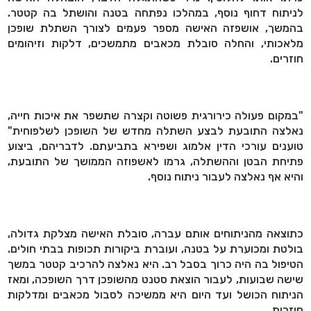
לניתוח דחוף נוסף, במהלכו נפתחה בטנה והושתל בה קטטר.
בהמשך, אושפזה האישה מספר פעמים לצורך השתלת שופכן
מלאכותי, והחלה סובלת מכאבים מתמשכים, דלקות וזיהומים
חוזרים.
"במקום פעולה כירורגית פשוטה וקצרה שתשפר את איכות חייה,
נאלצה התובעת לבצע השתלה מחדש של השופכן לשלפוחית"
טוענים עורכי הדין אלמוג ושפירא בתביעתם. לדבריהם, ביצוע
פתיחת הבטן וההשתלה, גרמו לאשפוזה הממושך של התובעת,
והיא אף נאלצה לעבור ניתוח נוסף.
כתוצאה מהניתוחים אותם עברה, סובלת האישה מצלקת גדולה,
בולטת ומכוערת על בטנה, ועוברת ביקורות תכופות בבתי חולים.
הטיפול בה היה כרוך בסבל רב. היא נאלצה להרכיב קטטר במשך
שישה שבועות, לעבור הוצאת סטנט מהשופכן דרך השופכה, ומאז
הניתוח הכושל ועד היום היא ממשיכה לסבול מכאבים ומדלקות
חוזרות.