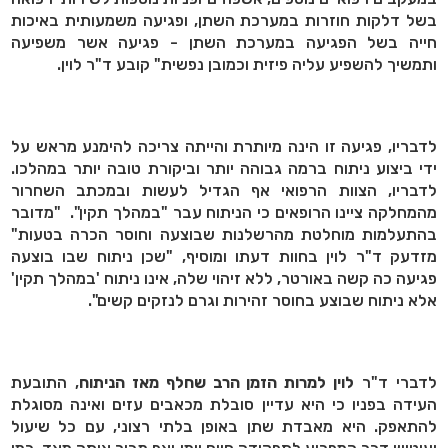
בשל דלקות חוזרות במערכת השתן, ופגיעה משמעותית באיכות
חייה בשל הפגיעה במערכת השתן - פגיעה אשר משפיעה
ותמשיך להשפיע עליה פיזית וכמובן נפשית" קובע ד"ר לוין.
לדבריו, פגיעה זו הינה מיותרת והייתה צריכה להימנע מראש על
ידי ביצוע ניתוח ברמה גבוהה יותר וביקורת טובה יותר במהלכו.
לדבריו, הצוות הרפואי אף הגדיל לעשות ובמכתב השחרור
מהמחלקה ציינו הרופאים כי הניתוח עבר "במהלך תקין". "מדובר
בהתעלמות מוחלטת מהרשלנות שבוצעה וחוסר הכרה בטעות"
מזדעק ד"ר לוין בחוות דעתו ומוסיף, "שכן ניתוח שבו בוצעה
פגיעה כה קשה באורטר, ללא זיהוי שלה, אינו ניתוח 'במהלך תקין'
אלא ניתוח שבוצע בחוסר זהירות וגרם לנזקים קשים".
לדברי ד"ר
לוין למרות הזמן הרב שחלף מאז הניתוח
, התובעת
העידה בפניו כי היא עדיין סובלת מכאבים עזים ואינה מסוגלת
להתאפק. היא מאבדת שתן באופן בלתי רצוני, עם כל שיעול