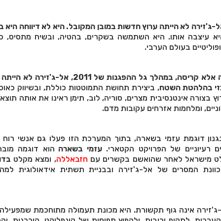
-ג'זירה לא הייתה ערוץ חדשות במובן המקובל. היא לא דיווחה היא ב
 עיצבה אותו. היא השתמשה בשקרים, בהטיה, ובשיח מתסיס, כד
פוליטיים בעולם הערבי.
האביב הערבי לא מהפכה אלא קריסה, במהלך גל ההפגנות של 2011, אל
כזי בהלהטת השטח
, ביצירת תחושת התמוטטות כוללת, ובשיווק כאוס
 בצורה אינטנסיבית מצרים, סוריה, לוב, תימן ראינו את אותה תוצא
וניים, ומלחמות אזרחים עקובות מדם.
נון דוגמת עזמי בשארה, בתוך המערכת הזו פעלו גם אנשי רוח ו
 רעיוניים של הפרויקט הקטארי.
עזמי בשארה
הוא דוגמה מוב
לט מישראל לאחר שהואשם בקשרים עם
חזבאללה
, ומצא מקלט
בדו
ונת המסרים של אל-ג'זירה ובבניית תשתית אידאולוגית למה
-ג'זירה אינה גוף תקשורת. היא מכונת תעמולה מתוחכמת שמפעילה
בית, לתקוף יריבות, ולהפיץ תפיסות של קונפליקט, קורבנות, וה