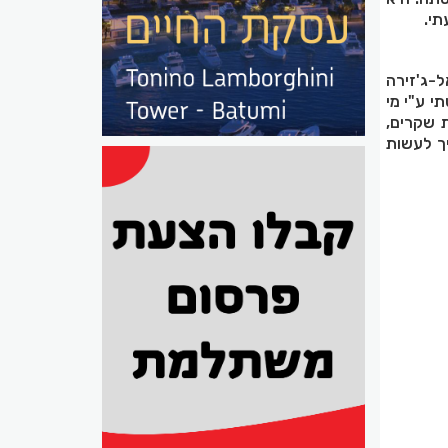
תי.
-ג'זירה
י ע"י מי
ת שקרים,
ך לעשות