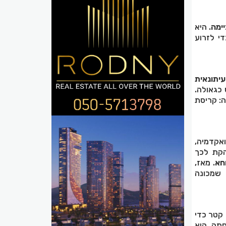
יימה
. היא
י לזרוע
-ג'זירה לא הייתה עיתונאית
 כגאולה.
ה: קריסת
אקדמיה,
הקת לכך
חא
. מאז,
 שמכונה
 קטר כדי
סתה. היא