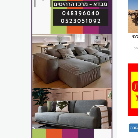
מי
רמל
ובה