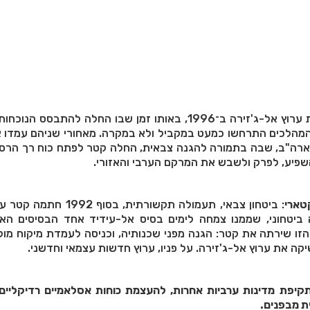
כך בדיוק קרה עם הקמת ערוץ אל-ג'זירה ב־1996, באותו זמן שבו החלה להתבסס
מהלכים התרחשו כמעט במקביל ולא במקרה. מאחורי שניהם עמדו א
לארה"ב, שבה בתמורה להגנה צבאית, החלה קטר לפתח כוח רך הרסנ
פיע, לפרק ולשבש את המרקם הערבי והאזורי.
טארי
: ביטחון צבאי, תעמולה תקשורתית, בסוף
ביטחוני, שממנו צמחה לימים בסיס אל-עידיד אחד הבסיסים האמ
הזו שירתה את קטר: הגנה מפני שכנותיה, וכניסה לעמדת מיקוח מו
קה את ערוץ אל-ג'זירה. על פניו, ערוץ חדשות עצמאי וחדשני.
קיפת מדינות ערביות אחרות, להעצמת כוחות אסלאמיים רדיקליים,
ת מבפנים.