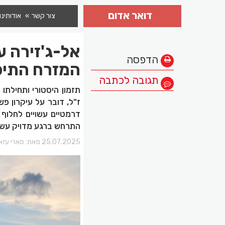
דואר אדום
צור קשר
אודותינו
אל-ג'זירה ע
הדפסה
המזרח התיכו
תגובה לכתבה
תזמון היסטורי ותחילתו 
ז"ל, דובר על עיקרון פ
דרמטיים עשויים לחלוף
התרחש ברגע מדויק עשו
25.07.2025 מאת:
סארי עזא