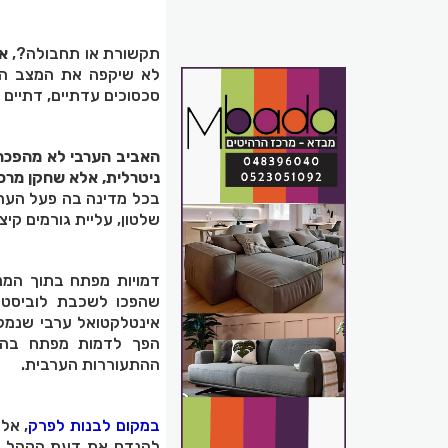
תקשורת או תחבולה?,
אל
לא שיקפה את המצב היא
סכסוכים עדתיים, דתיים ו
ניטרלית, אלא שחקן מר
בכל מדינה בה פעל הערוץ
שלטון, עליית גורמים קיצ
דמויות מפתח בתוך המנג
שהפכו לשכבת לוביסטים
אינטלקטואל ערבי שנמ
הפך לדמות מפתח בהכו
ההתעוררות הערבית.
במקום לבנות לפרק
, אל
להנדס את דעת הקהל הער