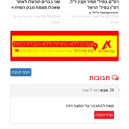
רס"ם במיל' תמיר וקנין ז"ל,
שני גברים הורעלו לאחר
רס"ן במיל' הראל
שאכלו מצמח טבק השיח
בירנשטוק ז"ל
06.08.2026 מאת: פורטל הכרמל
04.08.2026 מאת: פורטל הכרמל
והצפון
והצפון
הוסף תגובה
תגובות
14.
אבא
לפני 1 שנה
קשה להתגבר על המצב הזה
קרא תגובה