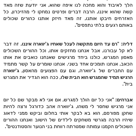
הלך לאיבוד והוא מחכה לנו איפה שהוא, אני יודעת שזה מאד
קשה שהוא איננו, הרבה דברים ופרטים נמחקו לי מהזיכרון, כל
האזרחים חיבקו אותנו, זה מאד חיזק אותנו כהורים שכולים
באותם רגעים בלתי נתפסים".
דליה:
"
רם עד היום מתקשה לעכל שאחיו ג'יווארה איננו
, זה דבר
לא קל עבורנו, אבל אנחנו מחזקים אותו, וכל ההורים השכולים
מאסון המגרש, כולנו ביחד מרגישים שאנחנו כואבים את אותו
הכאב, אנחנו תומכים אחד בשני. אנחנו שומרים על קשר מתמיד
עם החברים של ג'יווארה, וגם עם הפצועים מהאסון,
ג'יווארה
הרגיש תמיד שהמגרש הוא הבית שלו
, ככה הוא הגדיר את המגרש
בית".
אברהים:
"אני כל יום הולך למגרש, אם אני לא מבקר שם כל יום
אני מרגיש שחסר לי משהו, ג'יווארה אהב כדורגל ורצה להיות
שחקן מפורסם, הוא בא לבקר אותי בחלום וביקש ממני לדאוג
שיהיו הרבה מגרשי משחקים לילדים של הישוב ואנחנו ההורים
השכולים הקמנו עמותה שמטרתה רווחת בני הנוער והסטודנטים".