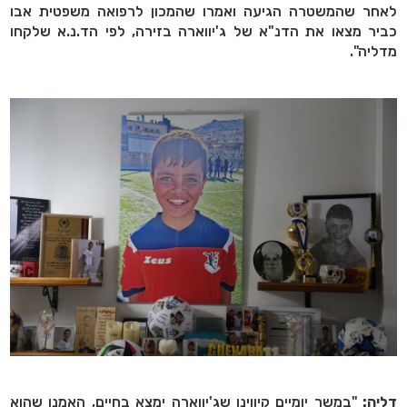
לאחר שהמשטרה הגיעה ואמרו שהמכון לרפואה משפטית אבו
כביר מצאו את הדנ"א של ג'יווארה בזירה, לפי הד.נ.א שלקחו
מדליה".
דליה:
"במשך יומיים קיווינו שג'יווארה ימצא בחיים, האמנו שהוא