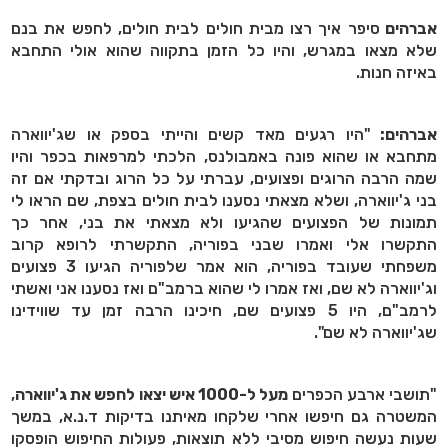
אברהים
סיפר איך רצו מבית חולים לבית חולים, לחפש את בנם
שלא מצאו במגרש, והיו כל הזמן בתקווה שהוא אולי התחבא
באיזה חנות.
אברהים:
"היו רגעים מאד קשים והייתי בספק או שג'יווארה
מתחבא או שהוא פונה באמבולנס, הלכתי למרפאות בכפר והיו
שמה הרבה הרוגים ופצועים, עברתי על כל הרוג ובדקתי אם זה
בני ג'יווארה, ושלא מצאתי נסענו לבית חולים בצפת, שם הראו לי
תמונות של הפצועים שהגיעו ולא מצאתי את בני, אחר כך
התקשרו אלי ואמרו שבני בפוריה, התקשרתי לרופא קרוב
משפחתי שעובד בפוריה, הוא אמר שלפוריה הגיעו 3 פצועים
וג'יווארה לא שם, ואז אמרו לי שהוא ברמב"ם ואז נסענו אני ואשתי
לרמב"ם, היו 5 פצועים שם, חיכינו הרבה זמן עד שווידינו
שג'יווארה לא שם".
"תושבי ארבע הכפרים
מעל ל-1000 איש יצאו לחפש את ג'יווארה
,
המשטרה גם חיפשו אחרי שלקחו מאיתנו בדיקות ד.נ.א, במשך
שעות נעשה חיפוש מסיבי ללא תוצאות, פעולות החיפוש הופסקו