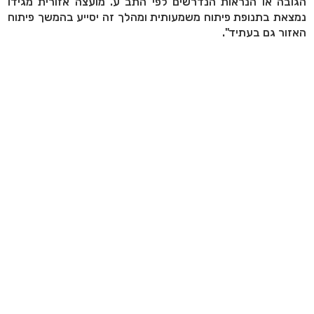
הגובה או הנראות הנדרשים לפי התב"ע. מועצה אזורית מגידו
נמצאת בתנופת פיתוח משמעותית ומהלך זה יסייע בהמשך פיתוח
האזור גם בעתיד".