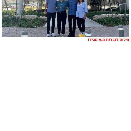
ילום דוברות מ.א מגידו