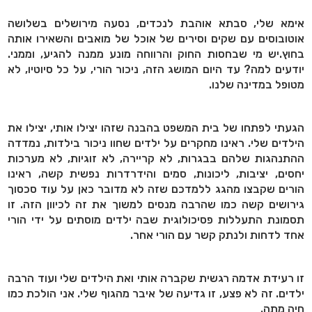
אימא שלי, סבתא אוהבת לנכדים, נסעה מירושלים בשלושה
אוטובוסים עם שקים וסירים של אוכל של מואבים והשאירו אותה
בחוץ.יש מי שבחסות החוק והרווחה מונע ממנה להגיע, וממני.
יודעים למה? עד היום המושג הזה, ניכור הורי, על כל סיוטיו, לא
מטופל במדינה שלנו.
הגעתי לפתחו של בית המשפט בהבנה שזהו יצילו אותי, יצילו את
הילדים שלי. ראינו מחקרים על ילדים שחוו ניכור בילדות, נמדדה
ההתנהגות שלהם בבגרות, לא קריירה, לא זוגיות, לא מערכות
יחסים, יציבות, ליכונות, סמים והידרדרות נפשית קשה, ראינו
הורים שקבצו מהגג ללמדכם שזה לא מדובר כאן על עוד סכסוך
גירושים קשה כמו שהרבה מנסים למשוך את זה לכיוון הזה. זו
תסמונת התעללות פסיכולוגית שבה ילדים מוסתים על ידי הורי
אחד לדחות ולנתק קשר עם הורי אחר.
זו רעידת אדמה רגשית שקברה אותי ואת הילדים שלי ועוד הרבה
ילדים. זה לא פצע, זו גדיעה של איבר מהגוף שלי. אני הולכת כמו
חיה מתה.