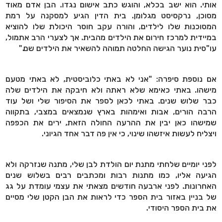
אותי. הוא ישב בכלא, והוגש כתב אישום נגדו. הבן אדם מאוד
מסוכן, נרקסיסט מגלומן. בית הדין הגיע למסקנה על רמת
המסוכנות שלו לילדים, והורה עקב חוסר היכולת שלו להוציא
במיידית למרכז חירום את הילדים מהבית. אך לצערי הרב אתמול,
עו"סית נוער הגישה החלטה תמוהה להשאיר את הילדים שם."
אם נוספת סיפרה: "אני לא באתי כלוביסטית, לא באתי מטעם
מישהו. באתי כאימא שלא ראתה ולא חיבקה את הילדים שלה
כבר שלוש שנים. באתי לכאן לספר את הסיפור שלי ושל עוד
הרבה הורים, אבות ואימהות בארץ שנמצאים במצבי, בתקווה
שמישהו כאן יבין את ההרעה החולה הזאת, ירים את הכפפה
ויצליח לעשות איזשהו שינוי, כי אין פה דבר אחד הגיוני.
לפני יומיים שלחתי מתנת יום הולדת לבן שלי, מתנה שנזרקה ולא
הגיעה אליו, כמו מתנות רבות ומכתבים רבים בשלוש שנים
האחרונות. לפני ארבעה חודשים מצאתי את עצמי עומדת על גג
של בניין באזור בית הספר כדי לראות את הבן הקטן שלי מסיים
את בית הספר היסודי.