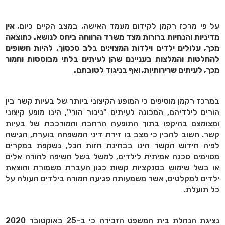
על פי מרכז רקמן לקידום מעמד האישה, במצב הקיים כיום,
אין
מדיניות והנחיות ברורות מצד משרד הרווחה ביחס לנושא. כתוצאה
מכך, עלולים ילדים וילדות המצוי;ים בלב סכסוך, להיות חשופים
להחלטות והמלצות בעניינם שהן לעיתים בלתי מבוססות וחמור
מכך, לעיתים שרירותיות, ואף בניגוד לטובתם.
במרכז רקמן מוסיפים כי המופע הקיצוני ביותר של בעיות קשר בין
הורים לילדיהם, המכונה לעיתים "ניכור הורי", הינו מופע קיצוני
ומצומצם בהיקפו בתוך התופעה הרחבה והמורכבת של בעיות
קשר. חשוב להבין כי מצב בו זירת דיני המשפחה בוערת, הגישה
לפיה חידוש הקשר הינו בבחינת חזות הכל, נשקפת במקרים
מסוימים סכנה אמיתית לילדים, למשל בשל חשיפה להורה אלים
או בשל שימוש בסנקציות קשות כגון העברת משמורת והוצאת
ילדים למקלטים, אשר משמעותה פגיעה חמורה בילדים העולה על
כל תועלת.
נציגת הנהלת בית המשפט הזכירה כי ב-25 באוקטובר 2020