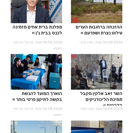
ההזנחה ברחובות הערים
מפלגת ברית אחים מזמינה
עילוט נצרת ושפרעם
לכנס בבית ג'ן
06.08.2026 מאת: חסין חלבי
05.08.2026 מאת: פורטל הכרמל
והצפון
השר זאב אלקין מקבל
הוארך המועד להגשת
תמיכת הליכודניקים
בקשה לתיקון פרטי בוחר
הדרוזים
05.08.2026 מאת: חסין חלבי
04.08.2026 מאת: פורטל הכרמל
והצפון