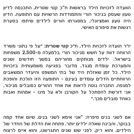
הוועדה לזכויות הילד בראשות ח"כ קטי שטרית, התכנסה לדיון
טעון שעסק בניכור הורי והתמודדות הרשויות עם התופעה. הדיון
היה טעון ואמציונלי, במסגרתו הורים לילדים שיתפו בסערת
רגשות את סיפורם האישי.
יו״ר הועדה לזכויות הילד, ח״כ
קטי שטרית:
״על פי נתוני משרד
הרווחה דווח על חשש מניכור הורי בלמעלה מ-2,500 משפחות
בישראל. ילדים מנותקים מהוריהם במשך חודשים ושנים
והמערכת עומדת מנגד, מדובר בפגיעה משמעותית בזכויות
הילד. כל זמן שאזלת היד של בתי המשפט והיעדר המשאבים
הרווחתיים הדלים עומדים בעינם - התופעה הזו הולכת והופכת
למגפה. החברה נוטה לראות את אחד ההורים כסובלים מניכור,
אני דורשת להסתכל על הקורבן ולא על מינו - אמהות ואבות
כאחד סובלים מכך.״
אם לשני בנים סיפרה: "אני אימא לשני בנים. שיום אחד קמה
בבוקר, והבינה שאלה ילדים יותר. פתחה את הדלת של החדר של
הילדים, והוא ריק. לפני שש שנים התגרשנו, והוא איים לרצוח